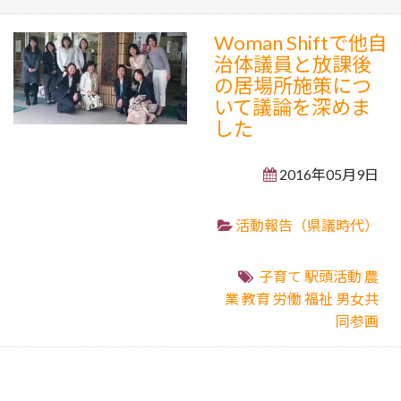
Woman Shiftで他自
治体議員と放課後
の居場所施策につ
いて議論を深めま
した
2016年05月9日
活動報告（県議時代）
子育て
駅頭活動
農
業
教育
労働
福祉
男女共
同参画