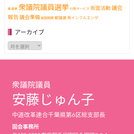
衆議院議員選挙
議会
街宣活動
員選挙
行政サービス
報告
議会準備
都議選
鳥インフルエンザ
貧困問題
アーカイブ
ア
ー
カ
イ
ブ
衆議院議員
安藤じゅん子
中道改革連合千葉県第6区総支部長
国会事務所