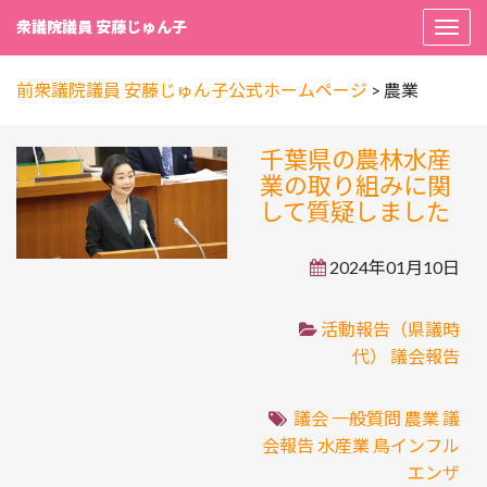
衆議院議員 安藤じゅん子
Togg
navi
前衆議院議員 安藤じゅん子公式ホームページ
>
農業
千葉県の農林水産
業の取り組みに関
して質疑しました
2024年01月10日
活動報告（県議時
代）
議会報告
議会
一般質問
農業
議
会報告
水産業
鳥インフル
エンザ