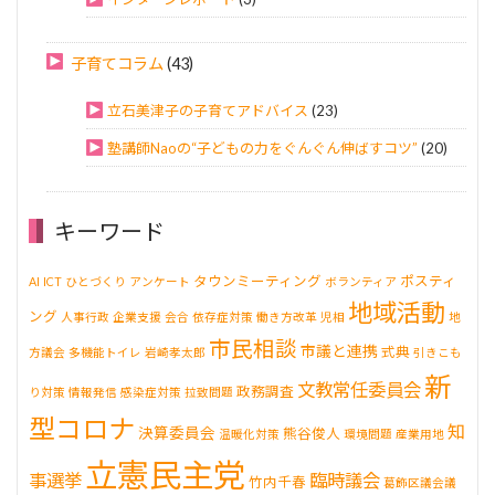
子育てコラム
(43)
立石美津子の子育てアドバイス
(23)
塾講師Naoの“子どもの力をぐんぐん伸ばすコツ”
(20)
キーワード
タウンミーティング
ポスティ
AI
ICT
ひとづくり
アンケート
ボランティア
地域活動
ング
人事行政
企業支援
会合
依存症対策
働き方改革
児相
地
市民相談
市議と連携
式典
方議会
多機能トイレ
岩崎孝太郎
引きこも
新
文教常任委員会
政務調査
り対策
情報発信
感染症対策
拉致問題
型コロナ
知
決算委員会
熊谷俊人
温暖化対策
環境問題
産業用地
立憲民主党
事選挙
臨時議会
竹内千春
葛飾区議会議