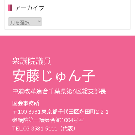
アーカイブ
ア
ー
カ
イ
ブ
衆議院議員
安藤じゅん子
中道改革連合千葉県第6区総支部長
国会事務所
〒100-8981 東京都千代田区永田町2-2-1
衆議院第一議員会館1004号室
TEL.03-3581-5111（代表）