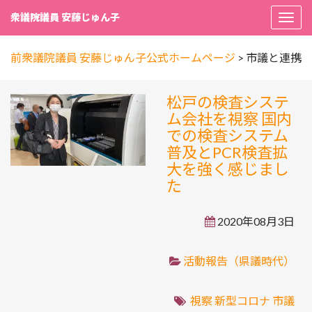
衆議院議員 安藤じゅん子
Togg
navi
前衆議院議員 安藤じゅん子公式ホームページ
>
市議と連携
松戸の検査システ
ム会社を視察 国内
での検査システム
普及とPCR検査拡
大を強く感じまし
た
2020年08月3日
活動報告（県議時代）
視察
新型コロナ
市議