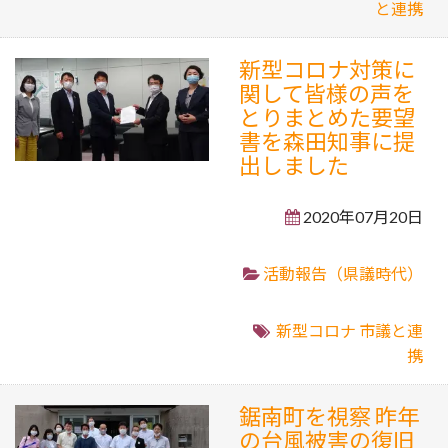
と連携
新型コロナ対策に
関して皆様の声を
とりまとめた要望
書を森田知事に提
出しました
2020年07月20日
活動報告（県議時代）
新型コロナ
市議と連
携
鋸南町を視察 昨年
の台風被害の復旧