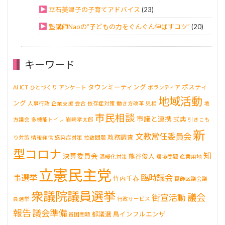
立石美津子の子育てアドバイス
(23)
塾講師Naoの“子どもの力をぐんぐん伸ばすコツ”
(20)
キーワード
タウンミーティング
ポスティ
AI
ICT
ひとづくり
アンケート
ボランティア
地域活動
ング
人事行政
企業支援
会合
依存症対策
働き方改革
児相
地
市民相談
市議と連携
式典
方議会
多機能トイレ
岩崎孝太郎
引きこも
新
文教常任委員会
政務調査
り対策
情報発信
感染症対策
拉致問題
型コロナ
知
決算委員会
熊谷俊人
温暖化対策
環境問題
産業用地
立憲民主党
事選挙
臨時議会
竹内千春
葛飾区議会議
衆議院議員選挙
議会
街宣活動
員選挙
行政サービス
報告
議会準備
都議選
鳥インフルエンザ
貧困問題