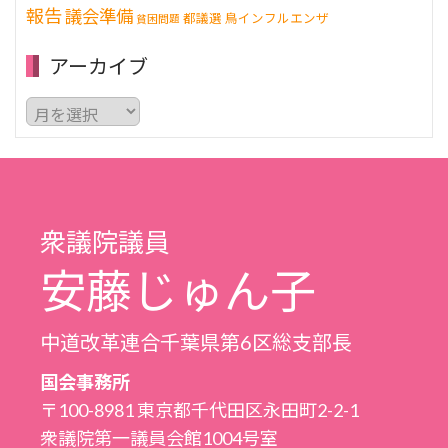
報告
議会準備
都議選
鳥インフルエンザ
貧困問題
アーカイブ
ア
ー
カ
イ
ブ
衆議院議員
安藤じゅん子
中道改革連合千葉県第6区総支部長
国会事務所
〒100-8981 東京都千代田区永田町2-2-1
衆議院第一議員会館1004号室