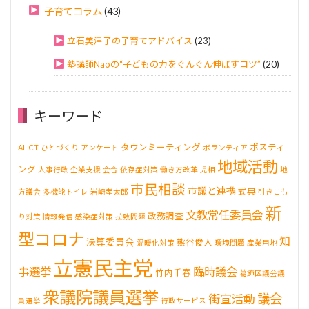
子育てコラム
(43)
立石美津子の子育てアドバイス
(23)
塾講師Naoの“子どもの力をぐんぐん伸ばすコツ”
(20)
キーワード
タウンミーティング
ポスティ
AI
ICT
ひとづくり
アンケート
ボランティア
地域活動
ング
人事行政
企業支援
会合
依存症対策
働き方改革
児相
地
市民相談
市議と連携
式典
方議会
多機能トイレ
岩崎孝太郎
引きこも
新
文教常任委員会
政務調査
り対策
情報発信
感染症対策
拉致問題
型コロナ
知
決算委員会
熊谷俊人
温暖化対策
環境問題
産業用地
立憲民主党
事選挙
臨時議会
竹内千春
葛飾区議会議
衆議院議員選挙
議会
街宣活動
員選挙
行政サービス