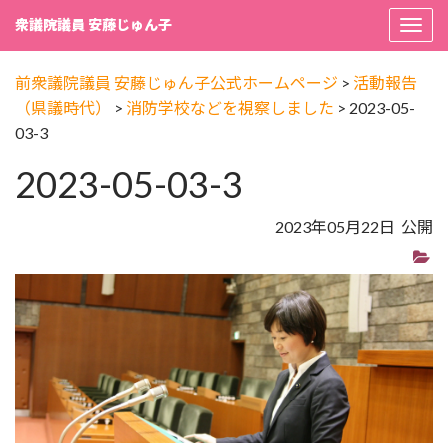
衆議院議員 安藤じゅん子
Togg
navi
前衆議院議員 安藤じゅん子公式ホームページ
>
活動報告
（県議時代）
>
消防学校などを視察しました
>
2023-05-
03-3
2023-05-03-3
2023年05月22日 公開