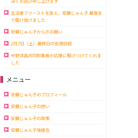
深くお詫び申し上げます
生活者ファーストを訴え、安藤じゅん子 最後ま
で駆け抜けました
安藤じゅん子からのお願い
2月7日（土）最終日の街頭日程
中野洋昌共同幹事長が応援に駆けつけてくれま
した
メニュー
安藤じゅん子のプロフィール
安藤じゅん子の想い
安藤じゅん子の政策
安藤じゅん子後援会