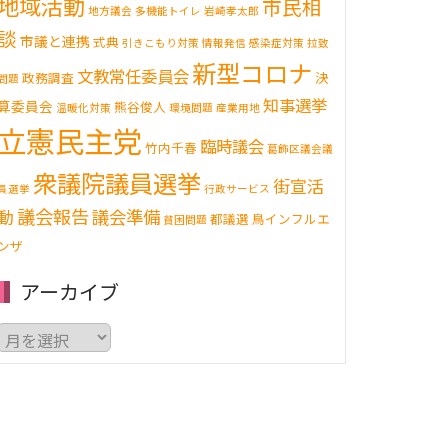
地域活動
市民相
地方議会
多機能トイレ
岩崎孝太郎
談
市議と連携
式典
引きこもり対策
情報発信
感染症対策
拉致
新型コロナ
文教常任委員会
決
政務調査
問題
知事選挙
算委員会
熊谷俊人
温暖化対策
環境問題
産業用地
立憲民主党
臨時議会
竹内千春
葛飾区議会議
衆議院議員選挙
街宣活
員選挙
行政サービス
議会報告
動
議会準備
都議選
鳥インフルエ
貧困問題
ンザ
アーカイブ
ア
ー
カ
イ
ブ