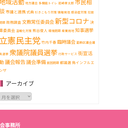
地域活動
市民相
地方議会
多機能トイレ
岩崎孝太郎
談
市議と連携
式典
引きこもり対策
情報発信
感染症対策
拉致
新型コロナ
文教常任委員会
決
政務調査
問題
知事選挙
算委員会
熊谷俊人
温暖化対策
環境問題
産業用地
立憲民主党
臨時議会
竹内千春
葛飾区議会議
衆議院議員選挙
街宣活
員選挙
行政サービス
議会報告
動
議会準備
都議選
鳥インフルエ
貧困問題
ンザ
アーカイブ
ア
ー
カ
イ
ブ
会事務所