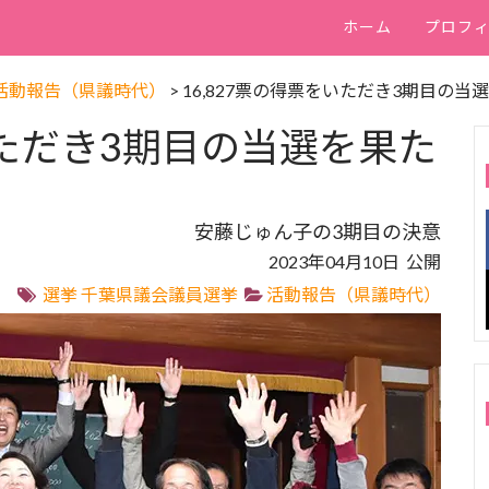
ホーム
プロフ
活動報告（県議時代）
>
16,827票の得票をいただき3期目の
いただき3期目の当選を果た
安藤じゅん子の3期目の決意
2023年04月10日 公開
選挙
千葉県議会議員選挙
活動報告（県議時代）