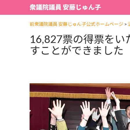
衆議院議員 安藤じゅん子
前衆議院議員 安藤じゅん子公式ホームページ
>
16,827票の得票を
すことができました