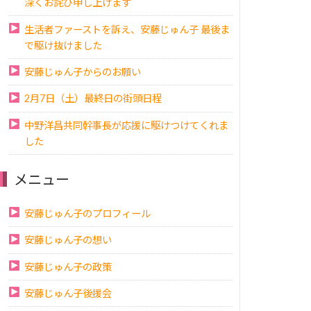
深くお詫び申し上げます
生活者ファーストを訴え、安藤じゅん子 最後ま
で駆け抜けました
安藤じゅん子からのお願い
2月7日（土）最終日の街頭日程
中野洋昌共同幹事長が応援に駆けつけてくれま
した
メニュー
安藤じゅん子のプロフィール
安藤じゅん子の想い
安藤じゅん子の政策
安藤じゅん子後援会