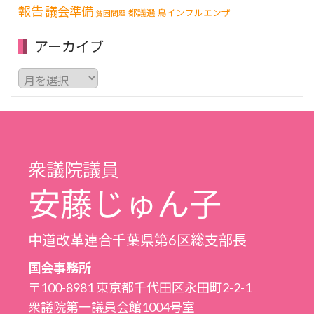
報告
議会準備
都議選
鳥インフルエンザ
貧困問題
アーカイブ
ア
ー
カ
イ
ブ
衆議院議員
安藤じゅん子
中道改革連合千葉県第6区総支部長
国会事務所
〒100-8981 東京都千代田区永田町2-2-1
衆議院第一議員会館1004号室