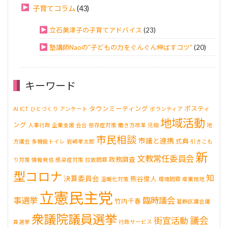
子育てコラム
(43)
立石美津子の子育てアドバイス
(23)
塾講師Naoの“子どもの力をぐんぐん伸ばすコツ”
(20)
キーワード
タウンミーティング
ポスティ
AI
ICT
ひとづくり
アンケート
ボランティア
地域活動
ング
人事行政
企業支援
会合
依存症対策
働き方改革
児相
地
市民相談
市議と連携
式典
方議会
多機能トイレ
岩崎孝太郎
引きこも
新
文教常任委員会
政務調査
り対策
情報発信
感染症対策
拉致問題
型コロナ
知
決算委員会
熊谷俊人
温暖化対策
環境問題
産業用地
立憲民主党
事選挙
臨時議会
竹内千春
葛飾区議会議
衆議院議員選挙
議会
街宣活動
員選挙
行政サービス