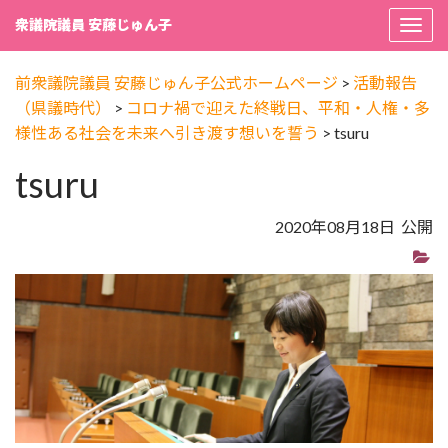
衆議院議員 安藤じゅん子
Togg
navi
前衆議院議員 安藤じゅん子公式ホームページ
>
活動報告
（県議時代）
>
コロナ禍で迎えた終戦日、平和・人権・多
様性ある社会を未来へ引き渡す想いを誓う
>
tsuru
tsuru
2020年08月18日 公開