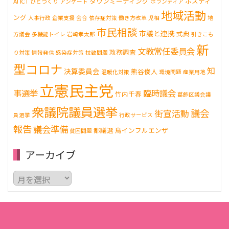
タウンミーティング
ポスティ
AI
ICT
ひとづくり
アンケート
ボランティア
地域活動
ング
人事行政
企業支援
会合
依存症対策
働き方改革
児相
地
市民相談
市議と連携
式典
方議会
多機能トイレ
岩崎孝太郎
引きこも
新
文教常任委員会
政務調査
り対策
情報発信
感染症対策
拉致問題
型コロナ
知
決算委員会
熊谷俊人
温暖化対策
環境問題
産業用地
立憲民主党
事選挙
臨時議会
竹内千春
葛飾区議会議
衆議院議員選挙
議会
街宣活動
員選挙
行政サービス
報告
議会準備
都議選
鳥インフルエンザ
貧困問題
アーカイブ
ア
ー
カ
イ
ブ