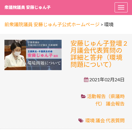
衆議院議員 安藤じゅん子
Togg
navi
前衆議院議員 安藤じゅん子公式ホームページ
>
環境
安藤じゅん子登壇 2
月議会代表質問の
詳細と答弁（環境
問題について）
2021年02月24日
活動報告（県議時
代）
議会報告
環境
議会
代表質問