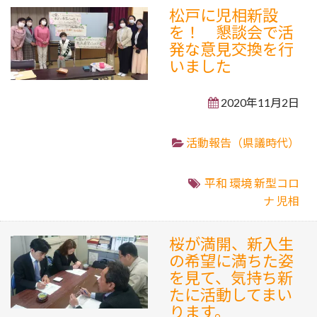
松戸に児相新設
を！ 懇談会で活
発な意見交換を行
いました
2020年11月2日
活動報告（県議時代）
平和
環境
新型コロ
ナ
児相
桜が満開、新入生
の希望に満ちた姿
を見て、気持ち新
たに活動してまい
ります。