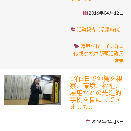
2016年04月12日
活動報告（県議時代）
環境
学校トイレ洋式
化
視察
松戸
駅頭活動
民
進党
1泊2日で沖縄を視
察、環境、福祉、
雇用などの先進的
事例を目にしてき
ました。
2016年04月5日