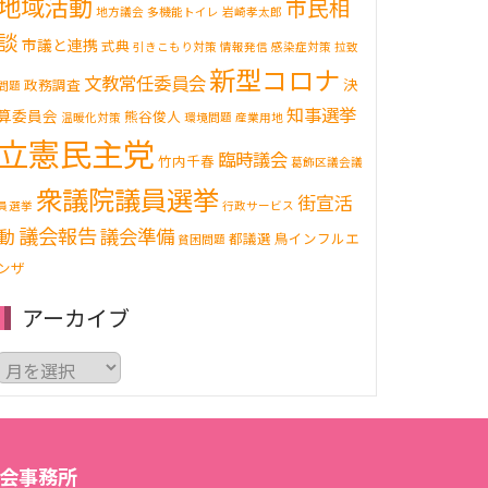
地域活動
市民相
地方議会
多機能トイレ
岩崎孝太郎
談
市議と連携
式典
引きこもり対策
情報発信
感染症対策
拉致
新型コロナ
文教常任委員会
決
政務調査
問題
知事選挙
算委員会
熊谷俊人
温暖化対策
環境問題
産業用地
立憲民主党
臨時議会
竹内千春
葛飾区議会議
衆議院議員選挙
街宣活
員選挙
行政サービス
議会報告
動
議会準備
都議選
鳥インフルエ
貧困問題
ンザ
アーカイブ
ア
ー
カ
イ
ブ
会事務所