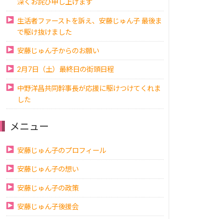
深くお詫び申し上げます
生活者ファーストを訴え、安藤じゅん子 最後ま
で駆け抜けました
安藤じゅん子からのお願い
2月7日（土）最終日の街頭日程
中野洋昌共同幹事長が応援に駆けつけてくれま
した
メニュー
安藤じゅん子のプロフィール
安藤じゅん子の想い
安藤じゅん子の政策
安藤じゅん子後援会