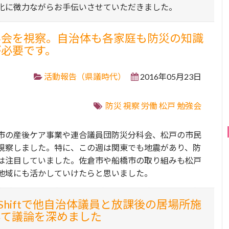
化に微力ながらお手伝いさせていただきました。
科会を視察。自治体も各家庭も防災の知識
が必要です。
活動報告（県議時代）
2016年05月23日
防災
視察
労働
松戸
勉強会
市の産後ケア事業や連合議員団防災分科会、松戸の市民
視察しました。特に、この週は関東でも地震があり、防
は注目していました。佐倉市や船橋市の取り組みも松戸
地域にも活かしていけたらと思いました。
n Shiftで他自治体議員と放課後の居場所施
いて議論を深めました