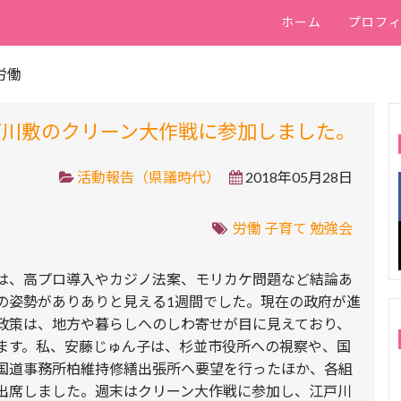
ホーム
プロフ
労働
河川敷のクリーン大作戦に参加しました。
活動報告（県議時代）
2018年05月28日
労働
子育て
勉強会
は、高プロ導入やカジノ法案、モリカケ問題など結論あ
の姿勢がありありと見える1週間でした。現在の政府が進
政策は、地方や暮らしへのしわ寄せが目に見えており、
ます。私、安藤じゅん子は、杉並市役所への視察や、国
国道事務所柏維持修繕出張所へ要望を行ったほか、各組
出席しました。週末はクリーン大作戦に参加し、江戸川