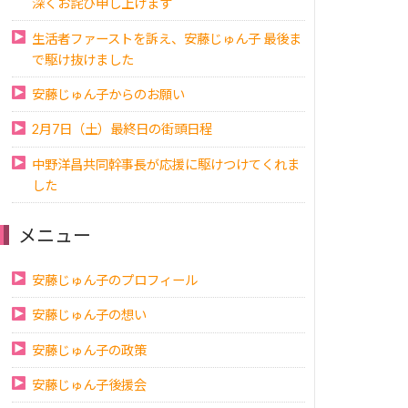
深くお詫び申し上げます
生活者ファーストを訴え、安藤じゅん子 最後ま
で駆け抜けました
安藤じゅん子からのお願い
2月7日（土）最終日の街頭日程
中野洋昌共同幹事長が応援に駆けつけてくれま
した
メニュー
安藤じゅん子のプロフィール
安藤じゅん子の想い
安藤じゅん子の政策
安藤じゅん子後援会