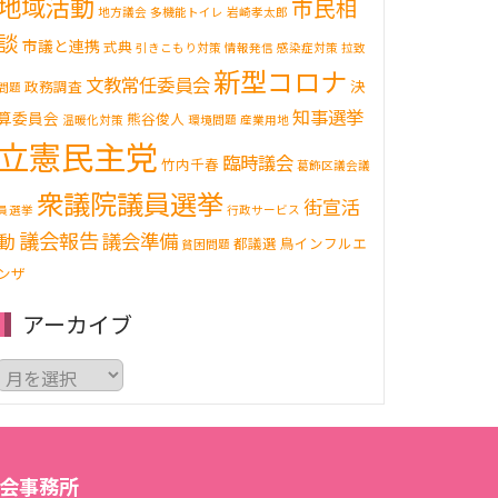
地域活動
市民相
地方議会
多機能トイレ
岩崎孝太郎
談
市議と連携
式典
引きこもり対策
情報発信
感染症対策
拉致
新型コロナ
文教常任委員会
決
政務調査
問題
知事選挙
算委員会
熊谷俊人
温暖化対策
環境問題
産業用地
立憲民主党
臨時議会
竹内千春
葛飾区議会議
衆議院議員選挙
街宣活
員選挙
行政サービス
議会報告
動
議会準備
都議選
鳥インフルエ
貧困問題
ンザ
アーカイブ
ア
ー
カ
イ
ブ
会事務所