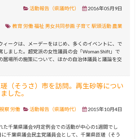
活動報告（県議時代）
2016年05月9日
教育
労働
福祉
男女共同参画
子育て
駅頭活動
農業
ウィークは、メーデーをはじめ、多くのイベントに、で
しました。超党派の女性議員の会「Woman Shift」で
の居場所の施策について、ほかの自治体議員と議論を交
。
匝瑳（そうさ）市を訪問。再生砂等につい
しました。
視察
労働
活動報告（県議時代）
2015年10月4日
れた千葉県議会9月定例会での活動が中心の1週間でし
0日に千葉県議会民主党議員会として、千葉県匝瑳（そう