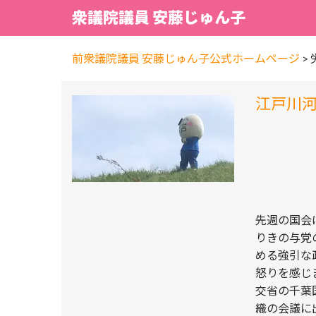
衆議院議員 安藤じゅん子
前衆議院議員 安藤じゅん子公式ホームページ
>
江戸川
先週の国会
りきの与党
める強引な
怒りを感じ
交省の千葉
織の会議に