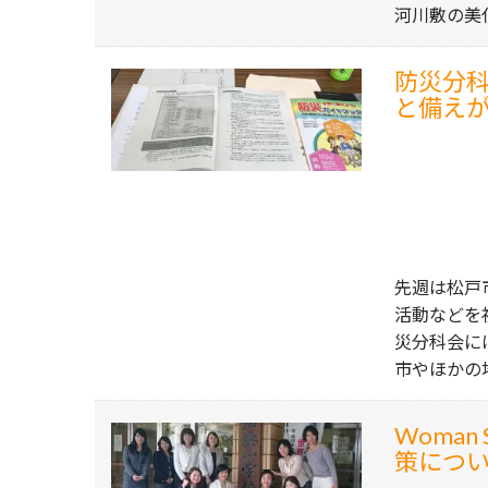
河川敷の美
防災分
と備え
先週は松戸
活動などを
災分科会に
市やほかの
Woma
策につ