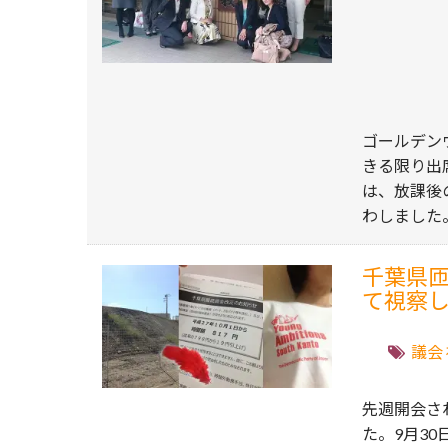
ゴールデン
きる限り出席
は、放課後
わしました
千葉県
て視察
議会
先週開会さ
た。9月3