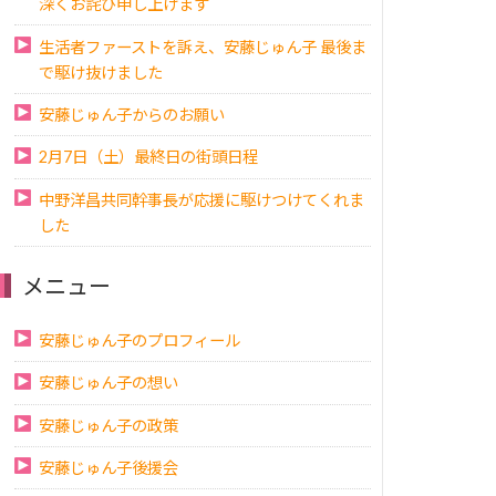
深くお詫び申し上げます
生活者ファーストを訴え、安藤じゅん子 最後ま
で駆け抜けました
安藤じゅん子からのお願い
2月7日（土）最終日の街頭日程
中野洋昌共同幹事長が応援に駆けつけてくれま
した
メニュー
安藤じゅん子のプロフィール
安藤じゅん子の想い
安藤じゅん子の政策
安藤じゅん子後援会