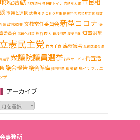
地域活動
市民相
地方議会
多機能トイレ
岩崎孝太郎
談
市議と連携
式典
引きこもり対策
情報発信
感染症対策
拉致
新型コロナ
文教常任委員会
決
政務調査
問題
知事選挙
算委員会
熊谷俊人
温暖化対策
環境問題
産業用地
立憲民主党
臨時議会
竹内千春
葛飾区議会議
衆議院議員選挙
街宣活
員選挙
行政サービス
議会報告
動
議会準備
都議選
鳥インフルエ
貧困問題
ンザ
アーカイブ
ア
ー
カ
イ
ブ
会事務所