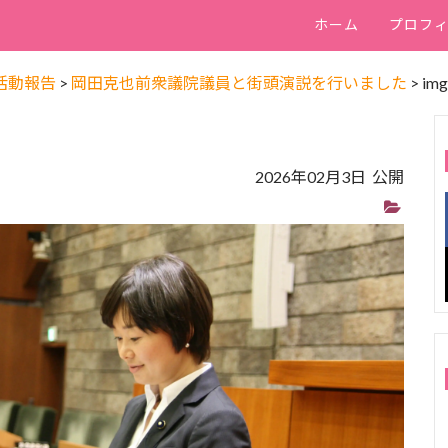
ホーム
プロフ
活動報告
>
岡田克也前衆議院議員と街頭演説を行いました
>
im
2026年02月3日 公開