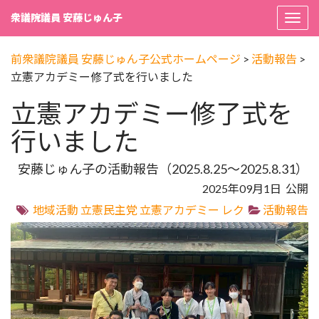
衆議院議員 安藤じゅん子
Togg
navi
前衆議院議員 安藤じゅん子公式ホームページ
>
活動報告
>
立憲アカデミー修了式を行いました
立憲アカデミー修了式を
行いました
安藤じゅん子の活動報告（2025.8.25～2025.8.31）
2025年09月1日 公開
地域活動
立憲民主党
立憲アカデミー
レク
活動報告