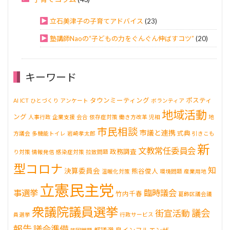
立石美津子の子育てアドバイス
(23)
塾講師Naoの“子どもの力をぐんぐん伸ばすコツ”
(20)
キーワード
タウンミーティング
ポスティ
AI
ICT
ひとづくり
アンケート
ボランティア
地域活動
ング
人事行政
企業支援
会合
依存症対策
働き方改革
児相
地
市民相談
市議と連携
式典
方議会
多機能トイレ
岩崎孝太郎
引きこも
新
文教常任委員会
政務調査
り対策
情報発信
感染症対策
拉致問題
型コロナ
知
決算委員会
熊谷俊人
温暖化対策
環境問題
産業用地
立憲民主党
事選挙
臨時議会
竹内千春
葛飾区議会議
衆議院議員選挙
議会
街宣活動
員選挙
行政サービス
報告
議会準備