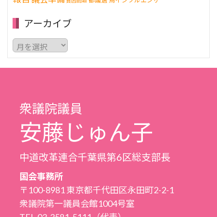
都議選
鳥インフルエンザ
貧困問題
アーカイブ
ア
ー
カ
イ
ブ
衆議院議員
安藤じゅん子
中道改革連合千葉県第6区総支部長
国会事務所
〒100-8981 東京都千代田区永田町2-2-1
衆議院第一議員会館1004号室
TEL.03-3581-5111（代表）