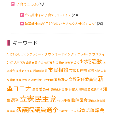
子育てコラム
(43)
立石美津子の子育てアドバイス
(23)
塾講師Naoの“子どもの力をぐんぐん伸ばすコツ”
(20)
キーワード
タウンミーティング
ポスティ
AI
ICT
ひとづくり
アンケート
ボランティア
地域活動
ング
人事行政
企業支援
会合
依存症対策
働き方改革
児相
地
市民相談
市議と連携
式典
方議会
多機能トイレ
岩崎孝太郎
引きこも
新
文教常任委員会
政務調査
り対策
情報発信
感染症対策
拉致問題
型コロナ
知
決算委員会
熊谷俊人
温暖化対策
環境問題
産業用地
立憲民主党
事選挙
臨時議会
竹内千春
葛飾区議会議
衆議院議員選挙
議会
街宣活動
員選挙
行政サービス