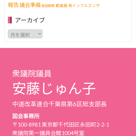
報告
議会準備
都議選
鳥インフルエンザ
貧困問題
アーカイブ
ア
ー
カ
イ
ブ
衆議院議員
安藤じゅん子
中道改革連合千葉県第6区総支部長
国会事務所
〒100-8981 東京都千代田区永田町2-2-1
衆議院第一議員会館1004号室