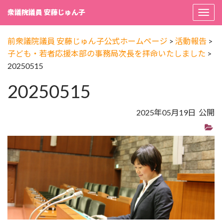
衆議院議員 安藤じゅん子
Togg
navi
前衆議院議員 安藤じゅん子公式ホームページ
>
活動報告
>
子ども・若者応援本部の事務局次長を拝命いたしました
>
20250515
20250515
2025年05月19日 公開