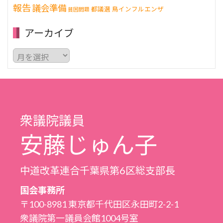
報告
議会準備
都議選
鳥インフルエンザ
貧困問題
アーカイブ
ア
ー
カ
イ
ブ
衆議院議員
安藤じゅん子
中道改革連合千葉県第6区総支部長
国会事務所
〒100-8981 東京都千代田区永田町2-2-1
衆議院第一議員会館1004号室