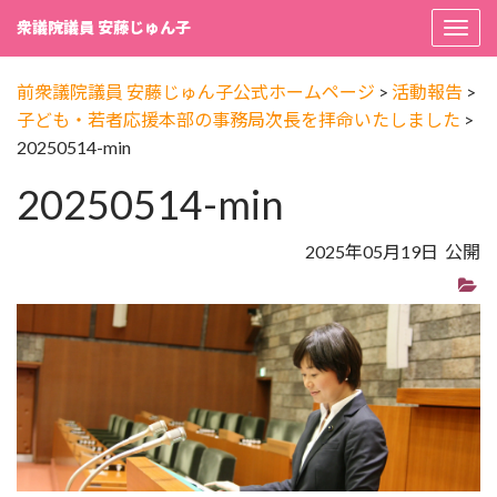
衆議院議員 安藤じゅん子
Togg
navi
前衆議院議員 安藤じゅん子公式ホームページ
>
活動報告
>
子ども・若者応援本部の事務局次長を拝命いたしました
>
20250514-min
20250514-min
2025年05月19日 公開