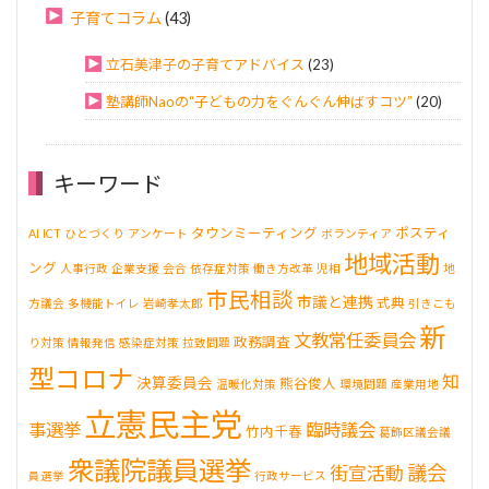
子育てコラム
(43)
立石美津子の子育てアドバイス
(23)
塾講師Naoの“子どもの力をぐんぐん伸ばすコツ”
(20)
キーワード
タウンミーティング
ポスティ
AI
ICT
ひとづくり
アンケート
ボランティア
地域活動
ング
人事行政
企業支援
会合
依存症対策
働き方改革
児相
地
市民相談
市議と連携
式典
方議会
多機能トイレ
岩崎孝太郎
引きこも
新
文教常任委員会
政務調査
り対策
情報発信
感染症対策
拉致問題
型コロナ
知
決算委員会
熊谷俊人
温暖化対策
環境問題
産業用地
立憲民主党
事選挙
臨時議会
竹内千春
葛飾区議会議
衆議院議員選挙
議会
街宣活動
員選挙
行政サービス