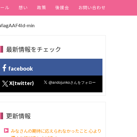
ィール
想い
政策
後援会
お問い合わせ
iagAAF4Id-min
最新情報をチェック
facebook
X(twitter)
更新情報
みなさんの期待に応えられなかったこと 心より