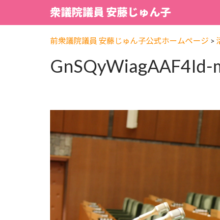
衆議院議員 安藤じゅん子
前衆議院議員 安藤じゅん子公式ホームページ
>
GnSQyWiagAAF4Id-