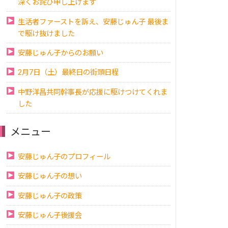
深くお詫び申し上げます
生活者ファーストを訴え、安藤じゅん子 最後ま
で駆け抜けました
安藤じゅん子からのお願い
2月7日（土）最終日の街頭日程
中野洋昌共同幹事長が応援に駆けつけてくれま
した
メニュー
安藤じゅん子のプロフィール
安藤じゅん子の想い
安藤じゅん子の政策
安藤じゅん子後援会