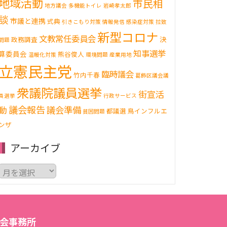
地域活動
市民相
地方議会
多機能トイレ
岩崎孝太郎
談
市議と連携
式典
引きこもり対策
情報発信
感染症対策
拉致
新型コロナ
文教常任委員会
決
政務調査
問題
知事選挙
算委員会
熊谷俊人
温暖化対策
環境問題
産業用地
立憲民主党
臨時議会
竹内千春
葛飾区議会議
衆議院議員選挙
街宣活
員選挙
行政サービス
議会報告
動
議会準備
都議選
鳥インフルエ
貧困問題
ンザ
アーカイブ
ア
ー
カ
イ
ブ
会事務所