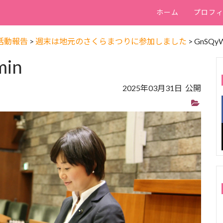
ホーム
プロフ
活動報告
>
週末は地元のさくらまつりに参加しました
>
GnSQyW
min
2025年03月31日 公開