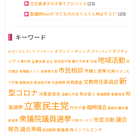
立石美津子の子育てアドバイス
(23)
塾講師Naoの“子どもの力をぐんぐん伸ばすコツ”
(20)
キーワード
タウンミーティング
ポスティ
AI
ICT
ひとづくり
アンケート
ボランティア
地域活動
ング
人事行政
企業支援
会合
依存症対策
働き方改革
児相
地
市民相談
市議と連携
式典
方議会
多機能トイレ
岩崎孝太郎
引きこも
新
文教常任委員会
政務調査
り対策
情報発信
感染症対策
拉致問題
型コロナ
知
決算委員会
熊谷俊人
温暖化対策
環境問題
産業用地
立憲民主党
事選挙
臨時議会
竹内千春
葛飾区議会議
衆議院議員選挙
議会
街宣活動
員選挙
行政サービス
報告
議会準備
都議選
鳥インフルエンザ
貧困問題