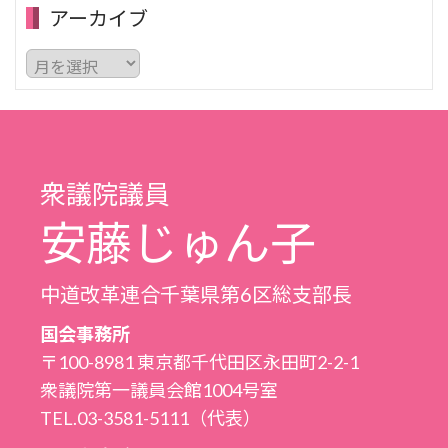
アーカイブ
ア
ー
カ
イ
ブ
衆議院議員
安藤じゅん子
中道改革連合千葉県第6区総支部長
国会事務所
〒100-8981 東京都千代田区永田町2-2-1
衆議院第一議員会館1004号室
TEL.03-3581-5111（代表）