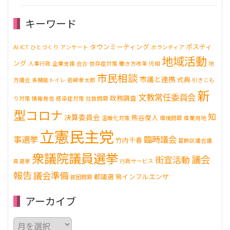
キーワード
タウンミーティング
ポスティ
AI
ICT
ひとづくり
アンケート
ボランティア
地域活動
ング
人事行政
企業支援
会合
依存症対策
働き方改革
児相
地
市民相談
市議と連携
式典
方議会
多機能トイレ
岩崎孝太郎
引きこも
新
文教常任委員会
政務調査
り対策
情報発信
感染症対策
拉致問題
型コロナ
知
決算委員会
熊谷俊人
温暖化対策
環境問題
産業用地
立憲民主党
事選挙
臨時議会
竹内千春
葛飾区議会議
衆議院議員選挙
議会
街宣活動
員選挙
行政サービス
報告
議会準備
都議選
鳥インフルエンザ
貧困問題
アーカイブ
ア