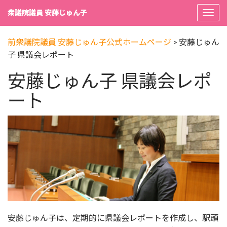
衆議院議員 安藤じゅん子
Togg
navi
前衆議院議員 安藤じゅん子公式ホームページ
>
安藤じゅん
子 県議会レポート
安藤じゅん子 県議会レポ
ート
安藤じゅん子は、定期的に県議会レポートを作成し、駅頭