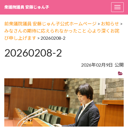
衆議院議員 安藤じゅん子
Togg
navi
前衆議院議員 安藤じゅん子公式ホームページ
>
お知らせ
>
みなさんの期待に応えられなかったこと 心より深くお詫
び申し上げます
>
20260208-2
20260208-2
2026年02月9日 公開