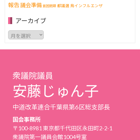
報告
議会準備
都議選
鳥インフルエンザ
貧困問題
アーカイブ
ア
ー
カ
イ
ブ
衆議院議員
安藤じゅん子
中道改革連合千葉県第6区総支部長
国会事務所
〒100-8981 東京都千代田区永田町2-2-1
衆議院第一議員会館1004号室