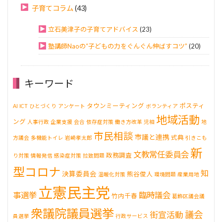
子育てコラム
(43)
立石美津子の子育てアドバイス
(23)
塾講師Naoの“子どもの力をぐんぐん伸ばすコツ”
(20)
キーワード
タウンミーティング
ポスティ
AI
ICT
ひとづくり
アンケート
ボランティア
地域活動
ング
人事行政
企業支援
会合
依存症対策
働き方改革
児相
地
市民相談
市議と連携
式典
方議会
多機能トイレ
岩崎孝太郎
引きこも
新
文教常任委員会
政務調査
り対策
情報発信
感染症対策
拉致問題
型コロナ
知
決算委員会
熊谷俊人
温暖化対策
環境問題
産業用地
立憲民主党
事選挙
臨時議会
竹内千春
葛飾区議会議
衆議院議員選挙
議会
街宣活動
員選挙
行政サービス