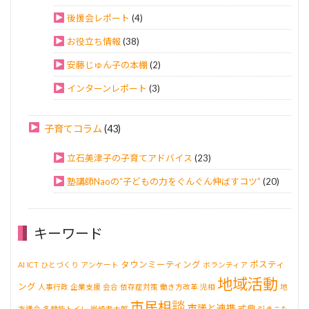
後援会レポート
(4)
お役立ち情報
(38)
安藤じゅん子の本棚
(2)
インターンレポート
(3)
子育てコラム
(43)
立石美津子の子育てアドバイス
(23)
塾講師Naoの“子どもの力をぐんぐん伸ばすコツ”
(20)
キーワード
タウンミーティング
ポスティ
AI
ICT
ひとづくり
アンケート
ボランティア
地域活動
ング
人事行政
企業支援
会合
依存症対策
働き方改革
児相
地
市民相談
市議と連携
式典
方議会
多機能トイレ
岩崎孝太郎
引きこも