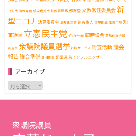
新
文教常任委員会
政務調査
り対策
情報発信
感染症対策
拉致問題
型コロナ
知
決算委員会
熊谷俊人
温暖化対策
環境問題
産業用地
立憲民主党
事選挙
臨時議会
竹内千春
葛飾区議会議
衆議院議員選挙
議会
街宣活動
員選挙
行政サービス
報告
議会準備
都議選
鳥インフルエンザ
貧困問題
アーカイブ
ア
ー
カ
イ
ブ
衆議院議員