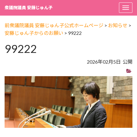
衆議院議員 安藤じゅん子
Togg
navi
前衆議院議員 安藤じゅん子公式ホームページ
>
お知らせ
>
安藤じゅん子からのお願い
>
99222
99222
2026年02月5日 公開