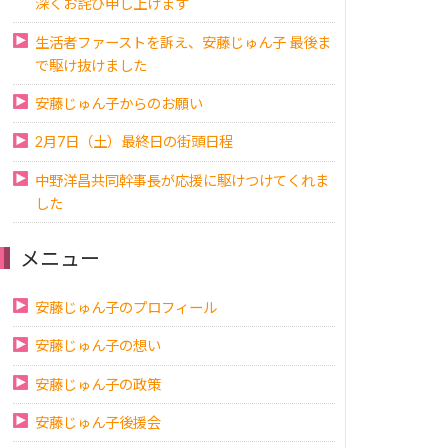
深くお詫び申し上げます
生活者ファーストを訴え、安藤じゅん子 最後ま
で駆け抜けました
安藤じゅん子からのお願い
2月7日（土）最終日の街頭日程
中野洋昌共同幹事長が応援に駆けつけてくれま
した
メニュー
安藤じゅん子のプロフィール
安藤じゅん子の想い
安藤じゅん子の政策
安藤じゅん子後援会