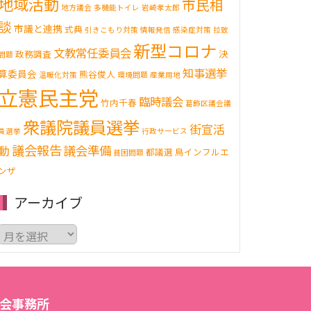
地域活動
市民相
地方議会
多機能トイレ
岩崎孝太郎
談
市議と連携
式典
引きこもり対策
情報発信
感染症対策
拉致
新型コロナ
文教常任委員会
決
政務調査
問題
知事選挙
算委員会
熊谷俊人
温暖化対策
環境問題
産業用地
立憲民主党
臨時議会
竹内千春
葛飾区議会議
衆議院議員選挙
街宣活
員選挙
行政サービス
議会報告
動
議会準備
都議選
鳥インフルエ
貧困問題
ンザ
アーカイブ
ア
ー
カ
イ
ブ
会事務所