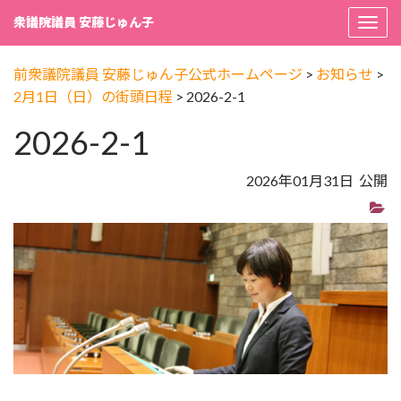
衆議院議員 安藤じゅん子
Togg
navi
前衆議院議員 安藤じゅん子公式ホームページ
>
お知らせ
>
2月1日（日）の街頭日程
>
2026-2-1
2026-2-1
2026年01月31日 公開