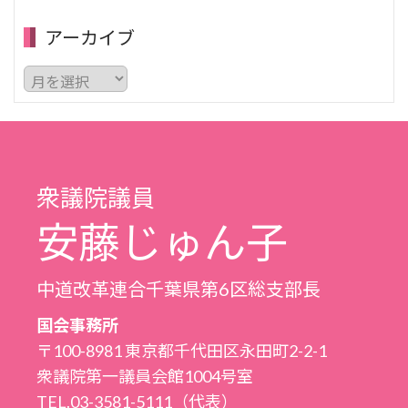
アーカイブ
ア
ー
カ
イ
ブ
衆議院議員
安藤じゅん子
中道改革連合千葉県第6区総支部長
国会事務所
〒100-8981 東京都千代田区永田町2-2-1
衆議院第一議員会館1004号室
TEL.03-3581-5111（代表）