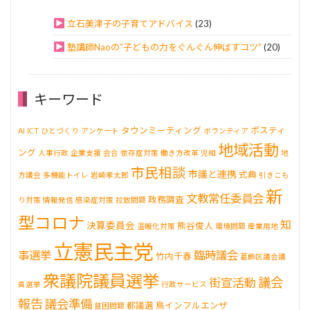
立石美津子の子育てアドバイス
(23)
塾講師Naoの“子どもの力をぐんぐん伸ばすコツ”
(20)
キーワード
タウンミーティング
ポスティ
AI
ICT
ひとづくり
アンケート
ボランティア
地域活動
ング
人事行政
企業支援
会合
依存症対策
働き方改革
児相
地
市民相談
市議と連携
式典
方議会
多機能トイレ
岩崎孝太郎
引きこも
新
文教常任委員会
政務調査
り対策
情報発信
感染症対策
拉致問題
型コロナ
知
決算委員会
熊谷俊人
温暖化対策
環境問題
産業用地
立憲民主党
事選挙
臨時議会
竹内千春
葛飾区議会議
衆議院議員選挙
議会
街宣活動
員選挙
行政サービス
報告
議会準備
都議選
鳥インフルエンザ
貧困問題