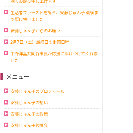
深くお詫び申し上げます
生活者ファーストを訴え、安藤じゅん子 最後ま
で駆け抜けました
安藤じゅん子からのお願い
2月7日（土）最終日の街頭日程
中野洋昌共同幹事長が応援に駆けつけてくれま
した
メニュー
安藤じゅん子のプロフィール
安藤じゅん子の想い
安藤じゅん子の政策
安藤じゅん子後援会