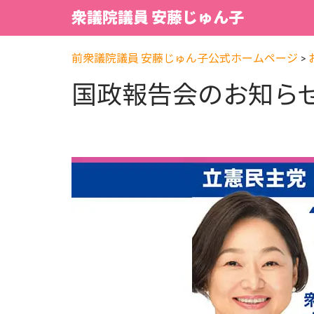
衆議院議員 安藤じゅん子
前衆議院議員 安藤じゅん子公式ホームページ
>
国政報告会のお知ら