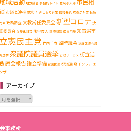
地域活動
市民相
地方議会
多機能トイレ
岩崎孝太郎
談
市議と連携
式典
引きこもり対策
情報発信
感染症対策
拉致
新型コロナ
文教常任委員会
決
政務調査
問題
知事選挙
算委員会
熊谷俊人
温暖化対策
環境問題
産業用地
立憲民主党
臨時議会
竹内千春
葛飾区議会議
衆議院議員選挙
街宣活
員選挙
行政サービス
議会報告
動
議会準備
都議選
鳥インフルエ
貧困問題
ンザ
アーカイブ
ア
ー
カ
イ
ブ
会事務所