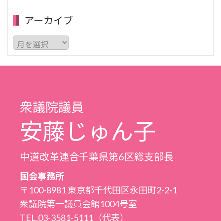
アーカイブ
ア
ー
カ
イ
ブ
衆議院議員
安藤じゅん子
中道改革連合千葉県第6区総支部長
国会事務所
〒100-8981 東京都千代田区永田町2-2-1
衆議院第一議員会館1004号室
TEL.03-3581-5111（代表）