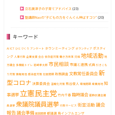
立石美津子の子育てアドバイス
(23)
塾講師Naoの“子どもの力をぐんぐん伸ばすコツ”
(20)
キーワード
タウンミーティング
ポスティ
AI
ICT
ひとづくり
アンケート
ボランティア
地域活動
ング
人事行政
企業支援
会合
依存症対策
働き方改革
児相
地
市民相談
市議と連携
式典
方議会
多機能トイレ
岩崎孝太郎
引きこも
新
文教常任委員会
政務調査
り対策
情報発信
感染症対策
拉致問題
型コロナ
知
決算委員会
熊谷俊人
温暖化対策
環境問題
産業用地
立憲民主党
事選挙
臨時議会
竹内千春
葛飾区議会議
衆議院議員選挙
議会
街宣活動
員選挙
行政サービス
報告
議会準備
都議選
鳥インフルエンザ
貧困問題