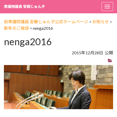
衆議院議員 安藤じゅん子
Togg
navi
前衆議院議員 安藤じゅん子公式ホームページ
>
お知らせ
>
新年のご挨拶
>
nenga2016
nenga2016
2015年12月28日 公開