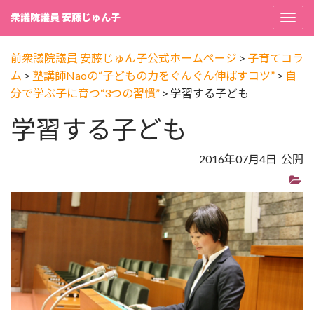
衆議院議員 安藤じゅん子
Togg
navi
前衆議院議員 安藤じゅん子公式ホームページ
>
子育てコラ
ム
>
塾講師Naoの“子どもの力をぐんぐん伸ばすコツ”
>
自
分で学ぶ子に育つ“3つの習慣”
>
学習する子ども
学習する子ども
2016年07月4日 公開