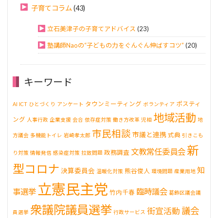
子育てコラム
(43)
立石美津子の子育てアドバイス
(23)
塾講師Naoの“子どもの力をぐんぐん伸ばすコツ”
(20)
キーワード
タウンミーティング
ポスティ
AI
ICT
ひとづくり
アンケート
ボランティア
地域活動
ング
人事行政
企業支援
会合
依存症対策
働き方改革
児相
地
市民相談
市議と連携
式典
方議会
多機能トイレ
岩崎孝太郎
引きこも
新
文教常任委員会
政務調査
り対策
情報発信
感染症対策
拉致問題
型コロナ
知
決算委員会
熊谷俊人
温暖化対策
環境問題
産業用地
立憲民主党
事選挙
臨時議会
竹内千春
葛飾区議会議
衆議院議員選挙
議会
街宣活動
員選挙
行政サービス