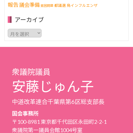
報告
議会準備
都議選
鳥インフルエンザ
貧困問題
アーカイブ
ア
ー
カ
イ
ブ
衆議院議員
安藤じゅん子
中道改革連合千葉県第6区総支部長
国会事務所
〒100-8981 東京都千代田区永田町2-2-1
衆議院第一議員会館1004号室