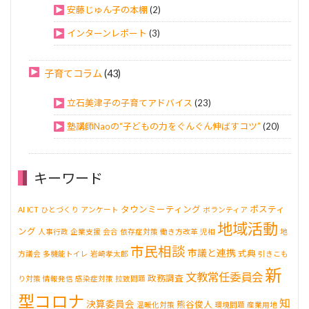
安藤じゅん子の本棚
(2)
インターンレポート
(3)
子育てコラム
(43)
立石美津子の子育てアドバイス
(23)
塾講師Naoの“子どもの力をぐんぐん伸ばすコツ”
(20)
キーワード
タウンミーティング
ポスティ
AI
ICT
ひとづくり
アンケート
ボランティア
地域活動
ング
人事行政
企業支援
会合
依存症対策
働き方改革
児相
地
市民相談
市議と連携
式典
方議会
多機能トイレ
岩崎孝太郎
引きこも
新
文教常任委員会
政務調査
り対策
情報発信
感染症対策
拉致問題
型コロナ
知
決算委員会
熊谷俊人
温暖化対策
環境問題
産業用地