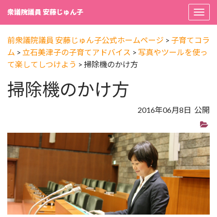
衆議院議員 安藤じゅん子
Togg
navi
前衆議院議員 安藤じゅん子公式ホームページ
>
子育てコラ
ム
>
立石美津子の子育てアドバイス
>
写真やツールを使っ
て楽してしつけよう
>
掃除機のかけ方
掃除機のかけ方
2016年06月8日 公開