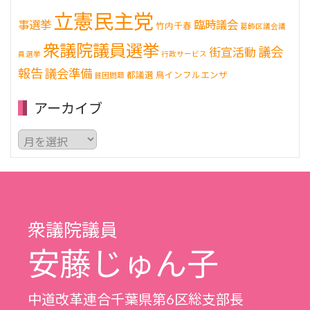
立憲民主党
事選挙
臨時議会
竹内千春
葛飾区議会議
衆議院議員選挙
議会
街宣活動
員選挙
行政サービス
報告
議会準備
都議選
鳥インフルエンザ
貧困問題
アーカイブ
ア
ー
カ
イ
ブ
衆議院議員
安藤じゅん子
中道改革連合千葉県第6区総支部長