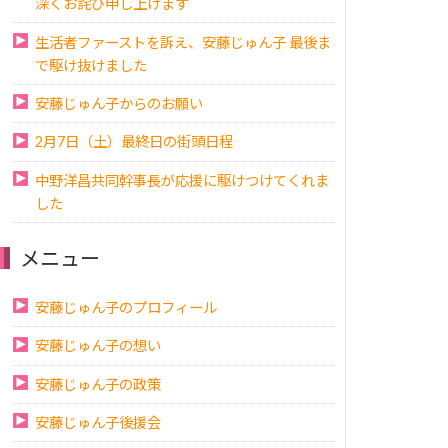
深くお詫び申し上げます
生活者ファーストを訴え、安藤じゅん子 最後ま
で駆け抜けました
安藤じゅん子からのお願い
2月7日（土）最終日の街頭日程
中野洋昌共同幹事長が応援に駆けつけてくれま
した
メニュー
安藤じゅん子のプロフィール
安藤じゅん子の想い
安藤じゅん子の政策
安藤じゅん子後援会