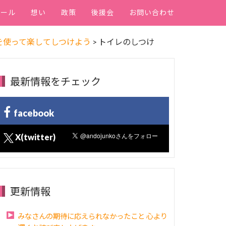
ィール
想い
政策
後援会
お問い合わせ
を使って楽してしつけよう
>
トイレのしつけ
最新情報をチェック
facebook
X(twitter)
更新情報
みなさんの期待に応えられなかったこと 心より