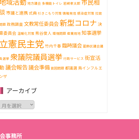
地域活動
市民相
地方議会
多機能トイレ
岩崎孝太郎
談
市議と連携
式典
引きこもり対策
情報発信
感染症対策
拉致
新型コロナ
文教常任委員会
決
政務調査
問題
知事選挙
算委員会
熊谷俊人
温暖化対策
環境問題
産業用地
立憲民主党
臨時議会
竹内千春
葛飾区議会議
衆議院議員選挙
街宣活
員選挙
行政サービス
議会報告
動
議会準備
都議選
鳥インフルエ
貧困問題
ンザ
アーカイブ
ア
ー
カ
イ
ブ
会事務所