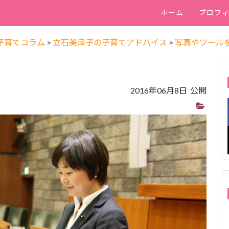
ホーム
プロフ
子育てコラム
>
立石美津子の子育てアドバイス
>
写真やツール
2016年06月8日 公開