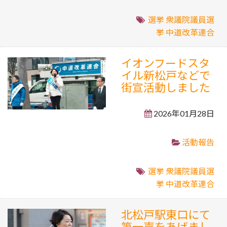
選挙
衆議院議員選
挙
中道改革連合
イオンフードスタ
イル新松戸などで
街宣活動しました
2026年01月28日
活動報告
選挙
衆議院議員選
挙
中道改革連合
北松戸駅東口にて
第一声をあげまし