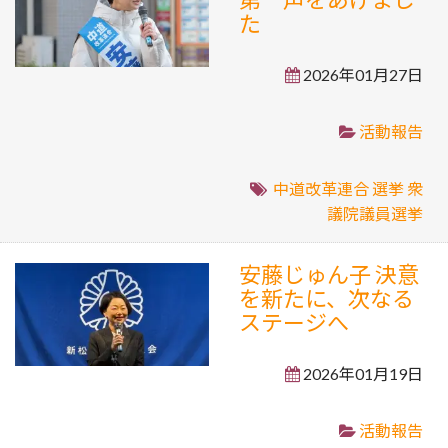
た
2026年01月27日
活動報告
中道改革連合
選挙
衆
議院議員選挙
安藤じゅん子 決意
を新たに、次なる
ステージへ
2026年01月19日
活動報告