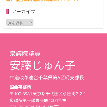
都議選
鳥インフルエンザ
貧困問題
アーカイブ
ア
ー
カ
イ
ブ
衆議院議員
安藤じゅん子
中道改革連合千葉県第6区総支部長
国会事務所
〒100-8981 東京都千代田区永田町2-2-1
衆議院第一議員会館1004号室
TEL.03-3581-5111（代表）