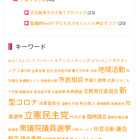
立石美津子の子育てアドバイス
(23)
塾講師Naoの“子どもの力をぐんぐん伸ばすコツ”
(20)
キーワード
タウンミーティング
ポスティ
AI
ICT
ひとづくり
アンケート
ボランティア
地域活動
ング
人事行政
企業支援
会合
依存症対策
働き方改革
児相
地
市民相談
市議と連携
式典
方議会
多機能トイレ
岩崎孝太郎
引きこも
新
文教常任委員会
政務調査
り対策
情報発信
感染症対策
拉致問題
型コロナ
知
決算委員会
熊谷俊人
温暖化対策
環境問題
産業用地
立憲民主党
事選挙
臨時議会
竹内千春
葛飾区議会議
衆議院議員選挙
議会
街宣活動
員選挙
行政サービス
報告
議会準備