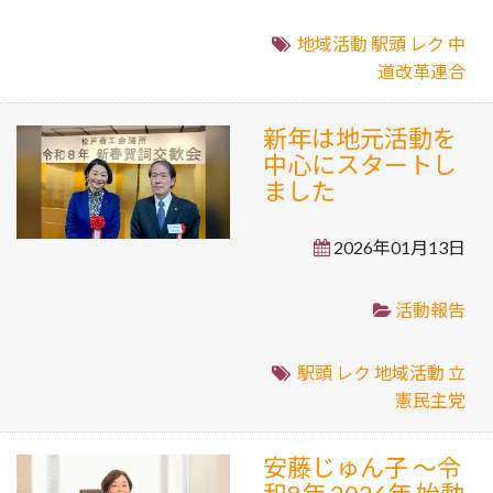
地域活動
駅頭
レク
中
道改革連合
新年は地元活動を
中心にスタートし
ました
2026年01月13日
活動報告
駅頭
レク
地域活動
立
憲民主党
安藤じゅん子 ～令