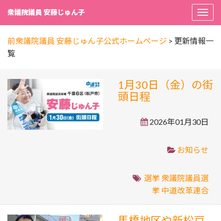
衆議院議員 安藤じゅん子
Togg
navi
前衆議院議員 安藤じゅん子公式ホームページ
>
更新情報一
覧
1月30日（金）の街
頭日程
2026年01月30日
お知らせ
選挙
衆議院議員選
挙
中道改革連合
馬橋地区や新松戸