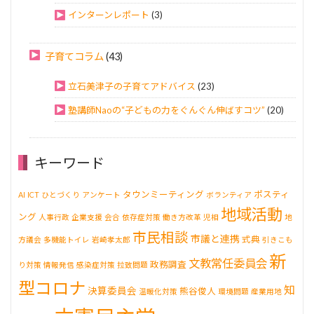
インターンレポート
(3)
子育てコラム
(43)
立石美津子の子育てアドバイス
(23)
塾講師Naoの“子どもの力をぐんぐん伸ばすコツ”
(20)
キーワード
タウンミーティング
ポスティ
AI
ICT
ひとづくり
アンケート
ボランティア
地域活動
ング
人事行政
企業支援
会合
依存症対策
働き方改革
児相
地
市民相談
市議と連携
式典
方議会
多機能トイレ
岩崎孝太郎
引きこも
新
文教常任委員会
政務調査
り対策
情報発信
感染症対策
拉致問題
型コロナ
知
決算委員会
熊谷俊人
温暖化対策
環境問題
産業用地