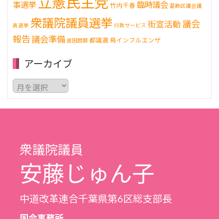
立憲民主党
事選挙
臨時議会
竹内千春
葛飾区議会議
衆議院議員選挙
議会
街宣活動
員選挙
行政サービス
報告
議会準備
都議選
鳥インフルエンザ
貧困問題
アーカイブ
ア
ー
カ
イ
ブ
衆議院議員
安藤じゅん子
中道改革連合千葉県第6区総支部長
国会事務所