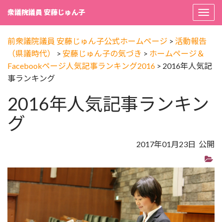
衆議院議員 安藤じゅん子
Togg
navi
前衆議院議員 安藤じゅん子公式ホームページ
>
活動報告
（県議時代）
>
安藤じゅん子の気づき
>
ホームページ＆
Facebookページ人気記事ランキング2016
>
2016年人気記
事ランキング
2016年人気記事ランキン
グ
2017年01月23日 公開