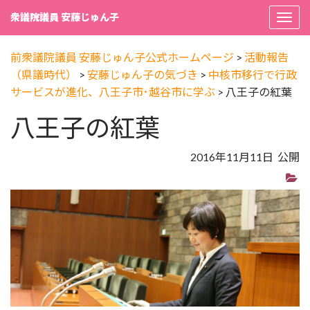
衆議院議員 安藤じゅん子
Togg
navi
前衆議院議員 安藤じゅん子公式ホームページ
>
活動報告
（県議時代）
>
安藤じゅん子の気づき
>
中核市移行で行政
サービスが進化、八王子市･越谷市に学ぶ
>
八王子の紅葉
八王子の紅葉
2016年11月11日 公開