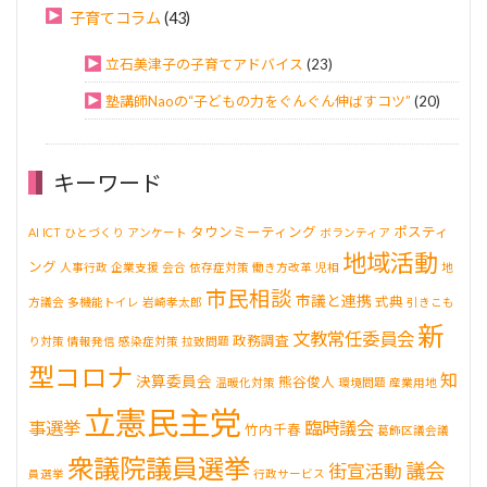
子育てコラム
(43)
立石美津子の子育てアドバイス
(23)
塾講師Naoの“子どもの力をぐんぐん伸ばすコツ”
(20)
キーワード
タウンミーティング
ポスティ
AI
ICT
ひとづくり
アンケート
ボランティア
地域活動
ング
人事行政
企業支援
会合
依存症対策
働き方改革
児相
地
市民相談
市議と連携
式典
方議会
多機能トイレ
岩崎孝太郎
引きこも
新
文教常任委員会
政務調査
り対策
情報発信
感染症対策
拉致問題
型コロナ
知
決算委員会
熊谷俊人
温暖化対策
環境問題
産業用地
立憲民主党
事選挙
臨時議会
竹内千春
葛飾区議会議
衆議院議員選挙
議会
街宣活動
員選挙
行政サービス