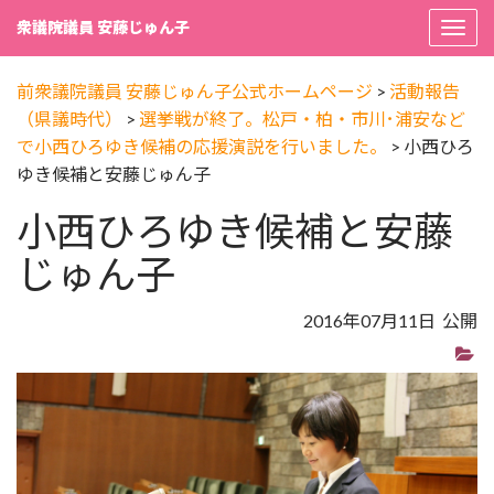
衆議院議員 安藤じゅん子
Togg
navi
前衆議院議員 安藤じゅん子公式ホームページ
>
活動報告
（県議時代）
>
選挙戦が終了。松戸・柏・市川･浦安など
で小西ひろゆき候補の応援演説を行いました。
>
小西ひろ
ゆき候補と安藤じゅん子
小西ひろゆき候補と安藤
じゅん子
2016年07月11日 公開