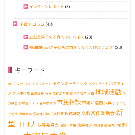
インターンレポート
(3)
子育てコラム
(43)
立石美津子の子育てアドバイス
(23)
塾講師Naoの“子どもの力をぐんぐん伸ばすコツ”
(20)
キーワード
タウンミーティング
ポスティ
AI
ICT
ひとづくり
アンケート
ボランティア
地域活動
ング
人事行政
企業支援
会合
依存症対策
働き方改革
児相
地
市民相談
市議と連携
式典
方議会
多機能トイレ
岩崎孝太郎
引きこも
新
文教常任委員会
政務調査
り対策
情報発信
感染症対策
拉致問題
型コロナ
知
決算委員会
熊谷俊人
温暖化対策
環境問題
産業用地