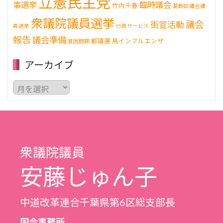
立憲民主党
事選挙
臨時議会
竹内千春
葛飾区議会議
衆議院議員選挙
議会
街宣活動
員選挙
行政サービス
報告
議会準備
都議選
鳥インフルエンザ
貧困問題
アーカイブ
ア
ー
カ
イ
ブ
衆議院議員
安藤じゅん子
中道改革連合千葉県第6区総支部長
国会事務所