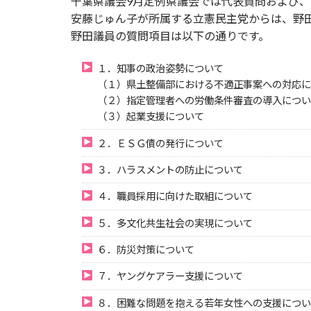
千葉県議会9月定例県議会では代表質問および
安藤じゅん子が所属する立憲民主党からは、野
野田議員の質問項目は以下の通りです。
１．知事の政治姿勢について
（１）県土整備部における不適正事案への対応に
（２）指定管理者への労働条件審査の導入につい
（３）起業支援について
２．ＥＳＧ債の発行について
３．ハラスメントの防止について
４．職員採用に向けた取組について
５．多文化共生社会の実現について
６．防災対策について
７．ヤングケアラー支援について
８．困難な問題を抱える若年女性への支援につい