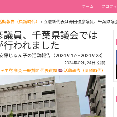
ホーム
プロフ
活動報告（県議時代）
>
立憲新代表は野田佳彦議員、千葉県議
彦議員、千葉県議会では
が行われました
安藤じゅん子の活動報告（2024.9.17～2024.9.23）
2024年09月24日 公開
憲民主党
議会
一般質問
代表質問
活動報告（県議時代）