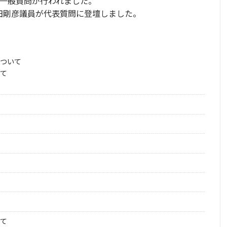
、一般質問が行われました。
田剛彦議員が代表質問に登壇しました。
ついて
て
て