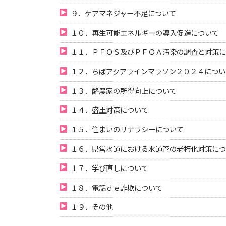
９．ケアマネジャー不足について
１０．再生可能エネルギーの導入促進について
１１．ＰＦＯＳ及びＰＦＯＡ汚染の調査と対策に
１２．ちばアクアラインマラソン２０２４につい
１３．酪農家の所得向上について
１４．盛土対策について
１５．住まいのリテラシーについて
１６．県営水道における水道管の老朽化対策につ
１７．学び直しについて
１８．電話ｄｅ詐欺について
１９．その他