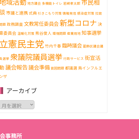
地域活動
市民相
地方議会
多機能トイレ
岩崎孝太郎
談
市議と連携
式典
引きこもり対策
情報発信
感染症対策
拉致
新型コロナ
文教常任委員会
決
政務調査
問題
知事選挙
算委員会
熊谷俊人
温暖化対策
環境問題
産業用地
立憲民主党
臨時議会
竹内千春
葛飾区議会議
衆議院議員選挙
街宣活
員選挙
行政サービス
議会報告
動
議会準備
都議選
鳥インフルエ
貧困問題
ンザ
アーカイブ
ア
ー
カ
イ
ブ
会事務所