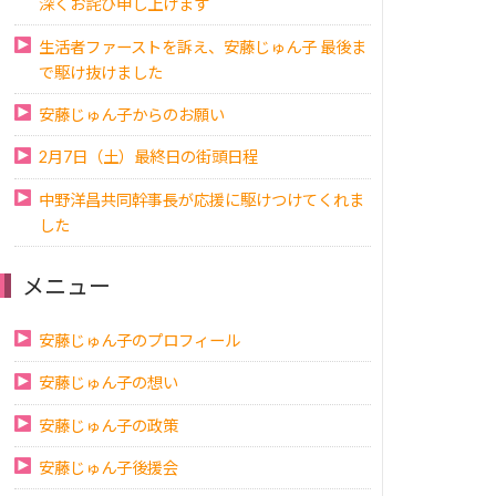
深くお詫び申し上げます
生活者ファーストを訴え、安藤じゅん子 最後ま
で駆け抜けました
安藤じゅん子からのお願い
2月7日（土）最終日の街頭日程
中野洋昌共同幹事長が応援に駆けつけてくれま
した
メニュー
安藤じゅん子のプロフィール
安藤じゅん子の想い
安藤じゅん子の政策
安藤じゅん子後援会