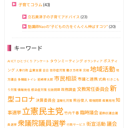
子育てコラム
(43)
立石美津子の子育てアドバイス
(23)
塾講師Naoの“子どもの力をぐんぐん伸ばすコツ”
(20)
キーワード
タウンミーティング
ポスティ
AI
ICT
ひとづくり
アンケート
ボランティア
地域活動
ング
人事行政
企業支援
会合
依存症対策
働き方改革
児相
地
市民相談
市議と連携
式典
方議会
多機能トイレ
岩崎孝太郎
引きこも
新
文教常任委員会
政務調査
り対策
情報発信
感染症対策
拉致問題
型コロナ
知
決算委員会
熊谷俊人
温暖化対策
環境問題
産業用地
立憲民主党
事選挙
臨時議会
竹内千春
葛飾区議会議
衆議院議員選挙
議会
街宣活動
員選挙
行政サービス