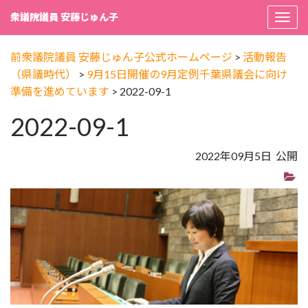
衆議院議員 安藤じゅん子
Togg
navi
前衆議院議員 安藤じゅん子公式ホームページ
>
活動報告
（県議時代）
>
9月15日開催の9月定例千葉県議会に向け
準備を進めています
>
2022-09-1
2022-09-1
2022年09月5日 公開