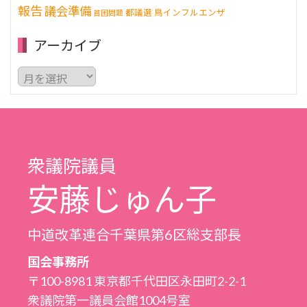
報告
議会準備
都議選
鳥インフルエンザ
貧困問題
アーカイブ
ア
ー
カ
イ
ブ
衆議院議員
安藤じゅん子
中道改革連合千葉県第6区総支部長
国会事務所
〒100-8981 東京都千代田区永田町2-2-1
衆議院第一議員会館1004号室