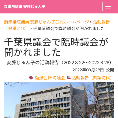
衆議院議員 安藤じゅん子
Togg
navi
前衆議院議員 安藤じゅん子公式ホームページ
>
活動報告
（県議時代）
>
千葉県議会で臨時議会が開かれました
千葉県議会で臨時議会が
開かれました
安藤じゅん子の活動報告（2022.8.22～2022.8.28）
2022年08月29日 公開
勉強会
臨時議会
活動報告（県議時代）