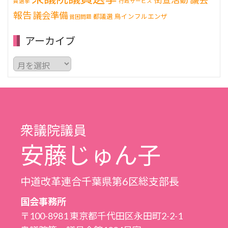
員選挙
行政サービス
報告
議会準備
都議選
鳥インフルエンザ
貧困問題
アーカイブ
ア
ー
カ
イ
ブ
衆議院議員
安藤じゅん子
中道改革連合千葉県第6区総支部長
国会事務所
〒100-8981 東京都千代田区永田町2-2-1