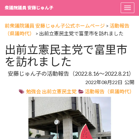
衆議院議員 安藤じゅん子
Togg
navi
前衆議院議員 安藤じゅん子公式ホームページ
>
活動報告
（県議時代）
>
出前立憲民主党で富里市を訪れました
出前立憲民主党で富里市
を訪れました
安藤じゅん子の活動報告（2022.8.16～2022.8.21）
2022年08月22日 公開
勉強会
出前立憲民主党
活動報告（県議時代）