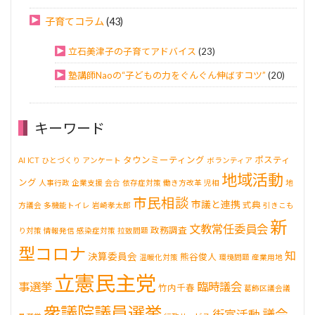
子育てコラム
(43)
立石美津子の子育てアドバイス
(23)
塾講師Naoの“子どもの力をぐんぐん伸ばすコツ”
(20)
キーワード
タウンミーティング
ポスティ
AI
ICT
ひとづくり
アンケート
ボランティア
地域活動
ング
人事行政
企業支援
会合
依存症対策
働き方改革
児相
地
市民相談
市議と連携
式典
方議会
多機能トイレ
岩崎孝太郎
引きこも
新
文教常任委員会
政務調査
り対策
情報発信
感染症対策
拉致問題
型コロナ
知
決算委員会
熊谷俊人
温暖化対策
環境問題
産業用地
立憲民主党
事選挙
臨時議会
竹内千春
葛飾区議会議
衆議院議員選挙
議会
街宣活動