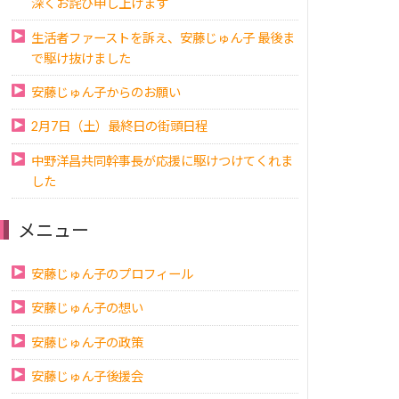
深くお詫び申し上げます
生活者ファーストを訴え、安藤じゅん子 最後ま
で駆け抜けました
安藤じゅん子からのお願い
2月7日（土）最終日の街頭日程
中野洋昌共同幹事長が応援に駆けつけてくれま
した
メニュー
安藤じゅん子のプロフィール
安藤じゅん子の想い
安藤じゅん子の政策
安藤じゅん子後援会