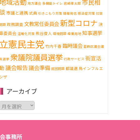
地域活動
市民相
地方議会
多機能トイレ
岩崎孝太郎
談
市議と連携
式典
引きこもり対策
情報発信
感染症対策
拉致
新型コロナ
文教常任委員会
決
政務調査
問題
知事選挙
算委員会
熊谷俊人
温暖化対策
環境問題
産業用地
立憲民主党
臨時議会
竹内千春
葛飾区議会議
衆議院議員選挙
街宣活
員選挙
行政サービス
議会報告
動
議会準備
都議選
鳥インフルエ
貧困問題
ンザ
アーカイブ
ア
ー
カ
イ
ブ
会事務所