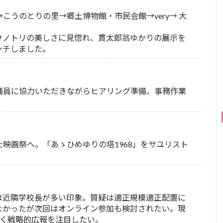
うのとりの里→郷土博物館・市民会館→very→ 大
ウノトリの美しさに見惚れ、貫太郎翁ゆかりの展示を
ンチしました。
議員に協力いただきながらヒアリング準備、事務作業
映画祭へ。「あゝひめゆりの塔1968」をサユリスト
は近隣学校長が多い印象。質疑は適正規模適正配置に
よかったが次回はオンライン参加も検討されたい。現
届く戦略的広報を注目したい。