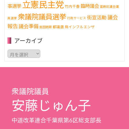
立憲民主党
事選挙
臨時議会
竹内千春
葛飾区議会議
衆議院議員選挙
議会
街宣活動
員選挙
行政サービス
報告
議会準備
都議選
鳥インフルエンザ
貧困問題
アーカイブ
ア
ー
カ
イ
ブ
衆議院議員
安藤じゅん子
中道改革連合千葉県第6区総支部長