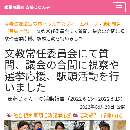
衆議院議員 安藤じゅん子
Togg
navi
前衆議院議員 安藤じゅん子公式ホームページ
>
活動報告
（県議時代）
>
文教常任委員会にて質問、議会の合間に視
察や選挙応援、駅頭活動を行いました
文教常任委員会にて質
問、議会の合間に視察や
選挙応援、駅頭活動を行
いました
安藤じゅん子の活動報告（2022.6.13～2022.6.19）
2022年06月20日 公開
議会
視察
駅頭活動
選挙応援
活動報告（県議時代）