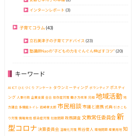
インターンレポート
(3)
子育てコラム
(43)
立石美津子の子育てアドバイス
(23)
塾講師Naoの“子どもの力をぐんぐん伸ばすコツ”
(20)
キーワード
タウンミーティング
ポスティ
AI
ICT
ひとづくり
アンケート
ボランティア
地域活動
ング
人事行政
企業支援
会合
依存症対策
働き方改革
児相
地
市民相談
市議と連携
式典
方議会
多機能トイレ
岩崎孝太郎
引きこも
新
文教常任委員会
政務調査
り対策
情報発信
感染症対策
拉致問題
型コロナ
知
決算委員会
熊谷俊人
温暖化対策
環境問題
産業用地