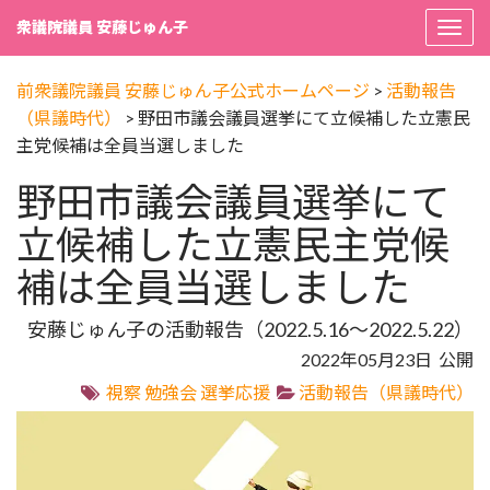
衆議院議員 安藤じゅん子
Togg
navi
前衆議院議員 安藤じゅん子公式ホームページ
>
活動報告
（県議時代）
>
野田市議会議員選挙にて立候補した立憲民
主党候補は全員当選しました
野田市議会議員選挙にて
立候補した立憲民主党候
補は全員当選しました
安藤じゅん子の活動報告（2022.5.16～2022.5.22）
2022年05月23日 公開
視察
勉強会
選挙応援
活動報告（県議時代）