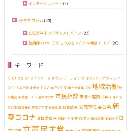
インターンレポート
(3)
子育てコラム
(43)
立石美津子の子育てアドバイス
(23)
塾講師Naoの“子どもの力をぐんぐん伸ばすコツ”
(20)
キーワード
タウンミーティング
ポスティ
AI
ICT
ひとづくり
アンケート
ボランティア
地域活動
ング
人事行政
企業支援
会合
依存症対策
働き方改革
児相
地
市民相談
市議と連携
式典
方議会
多機能トイレ
岩崎孝太郎
引きこも
新
文教常任委員会
政務調査
り対策
情報発信
感染症対策
拉致問題
型コロナ
知
決算委員会
熊谷俊人
温暖化対策
環境問題
産業用地
立憲民主党
事選挙
臨時議会