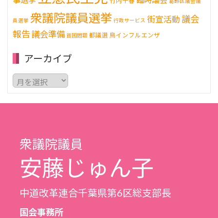
竹内千春
葛飾区議会議
衆議院議員選挙
議会
街宣活動
員選挙
行政サービス
報告
議会準備
都議選
鳥インフルエンザ
貧困問題
アーカイブ
ア
ー
カ
イ
ブ
衆議院議員
安藤じゅん子
中道改革連合千葉県第6区総支部長
国会事務所