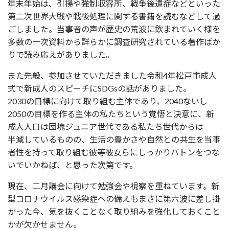
年末年始は、引揚や強制収容所、戦争後遺症などといった
第二次世界大戦や戦後処理に関する書籍を読むなどして過
ごしました。当事者の声が歴史の荒波に飲まれていく様を
多数の一次資料から詳らかに調査研究されている著作ばか
りで読み応えがありました。
また先般、参加させていただきました令和4年松戸市成人
式で新成人のスピーチにSDGsの話がありました。
2030の目標に向けて取り組む主体であり、2040ないし
2050の目標を作る主体の私たちという覚悟と決意に、新
成人人口は団塊ジュニア世代である私たち世代からは
半減しているものの、生活の豊かさや自然との共生を当事
者性を持って取り組む彼等彼女らにしっかりバトンをつな
いでいかねば、と思った次第です。
現在、二月議会に向けて勉強会や視察を重ねています。新
型コロナウイルス感染症への備えもまさに第六波に差し掛
かった今、気を抜くことなく取り組みを強化しておくこと
かが欠かせません。