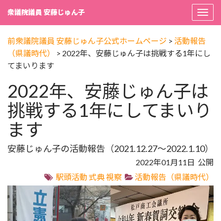
衆議院議員 安藤じゅん子
Togg
navi
前衆議院議員 安藤じゅん子公式ホームページ
>
活動報告
（県議時代）
>
2022年、安藤じゅん子は挑戦する1年にし
てまいります
2022年、安藤じゅん子は
挑戦する1年にしてまいり
ます
安藤じゅん子の活動報告（2021.12.27～2022.1.10）
2022年01月11日 公開
駅頭活動
式典
視察
活動報告（県議時代）