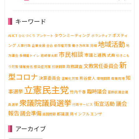
キーワード
タウンミーティング
ポスティ
AI
ICT
ひとづくり
アンケート
ボランティア
地域活動
ング
人事行政
企業支援
会合
依存症対策
働き方改革
児相
地
市民相談
市議と連携
式典
方議会
多機能トイレ
岩崎孝太郎
引きこも
新
文教常任委員会
政務調査
り対策
情報発信
感染症対策
拉致問題
型コロナ
知
決算委員会
熊谷俊人
温暖化対策
環境問題
産業用地
立憲民主党
事選挙
臨時議会
竹内千春
葛飾区議会議
衆議院議員選挙
議会
街宣活動
員選挙
行政サービス
報告
議会準備
都議選
鳥インフルエンザ
貧困問題
アーカイブ