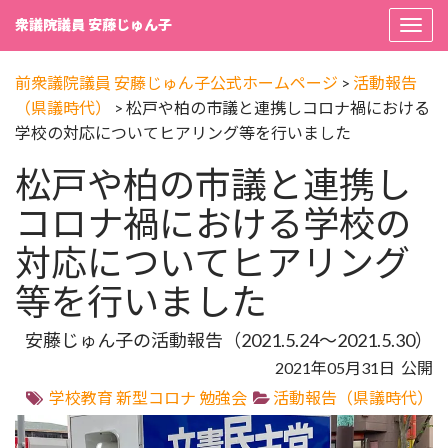
衆議院議員 安藤じゅん子
Togg
navi
前衆議院議員 安藤じゅん子公式ホームページ
>
活動報告
（県議時代）
>
松戸や柏の市議と連携しコロナ禍における
学校の対応についてヒアリング等を行いました
松戸や柏の市議と連携し
コロナ禍における学校の
対応についてヒアリング
等を行いました
安藤じゅん子の活動報告（2021.5.24～2021.5.30）
2021年05月31日 公開
学校教育
新型コロナ
勉強会
活動報告（県議時代）