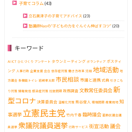
子育てコラム
(43)
立石美津子の子育てアドバイス
(23)
塾講師Naoの“子どもの力をぐんぐん伸ばすコツ”
(20)
キーワード
タウンミーティング
ポスティ
AI
ICT
ひとづくり
アンケート
ボランティア
地域活動
ング
人事行政
企業支援
会合
依存症対策
働き方改革
児相
地
市民相談
市議と連携
式典
方議会
多機能トイレ
岩崎孝太郎
引きこも
新
文教常任委員会
政務調査
り対策
情報発信
感染症対策
拉致問題
型コロナ
知
決算委員会
熊谷俊人
温暖化対策
環境問題
産業用地
立憲民主党
事選挙
臨時議会
竹内千春
葛飾区議会議
衆議院議員選挙
議会
街宣活動
員選挙
行政サービス