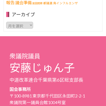
報告
議会準備
都議選
鳥インフルエンザ
貧困問題
アーカイブ
ア
ー
カ
イ
ブ
衆議院議員
安藤じゅん子
中道改革連合千葉県第6区総支部長
国会事務所
〒100-8981 東京都千代田区永田町2-2-1
衆議院第一議員会館1004号室