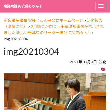
衆議院議員 安藤じゅん子
Togg
navi
前衆議院議員 安藤じゅん子公式ホームページ
>
活動報告
（県議時代）
>
2月議会が閉会し千葉県知事選が告示され
ました 新しい千葉県のリーダー選びに投票所へ！
>
img20210304
img20210304
2021年03月8日 公開