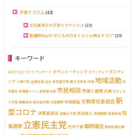
子育てコラム
(43)
立石美津子の子育てアドバイス
(23)
塾講師Naoの“子どもの力をぐんぐん伸ばすコツ”
(20)
キーワード
タウンミーティング
ポスティ
AI
ICT
ひとづくり
アンケート
ボランティア
地域活動
ング
人事行政
企業支援
会合
依存症対策
働き方改革
児相
地
市民相談
市議と連携
式典
方議会
多機能トイレ
岩崎孝太郎
引きこも
新
文教常任委員会
政務調査
り対策
情報発信
感染症対策
拉致問題
型コロナ
知
決算委員会
熊谷俊人
温暖化対策
環境問題
産業用地
立憲民主党
事選挙
臨時議会
竹内千春
葛飾区議会議