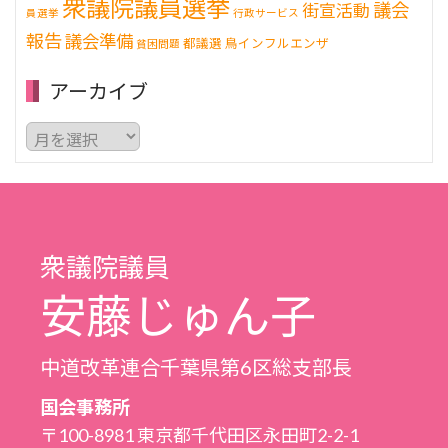
衆議院議員選挙
議会
街宣活動
員選挙
行政サービス
報告
議会準備
都議選
鳥インフルエンザ
貧困問題
アーカイブ
ア
ー
カ
イ
ブ
衆議院議員
安藤じゅん子
中道改革連合千葉県第6区総支部長
国会事務所
〒100-8981 東京都千代田区永田町2-2-1