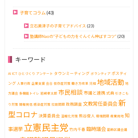
子育てコラム
(43)
立石美津子の子育てアドバイス
(23)
塾講師Naoの“子どもの力をぐんぐん伸ばすコツ”
(20)
キーワード
タウンミーティング
ポスティ
AI
ICT
ひとづくり
アンケート
ボランティア
地域活動
ング
人事行政
企業支援
会合
依存症対策
働き方改革
児相
地
市民相談
市議と連携
式典
方議会
多機能トイレ
岩崎孝太郎
引きこも
新
文教常任委員会
政務調査
り対策
情報発信
感染症対策
拉致問題
型コロナ
知
決算委員会
熊谷俊人
温暖化対策
環境問題
産業用地
立憲民主党
事選挙
臨時議会
竹内千春
葛飾区議会議