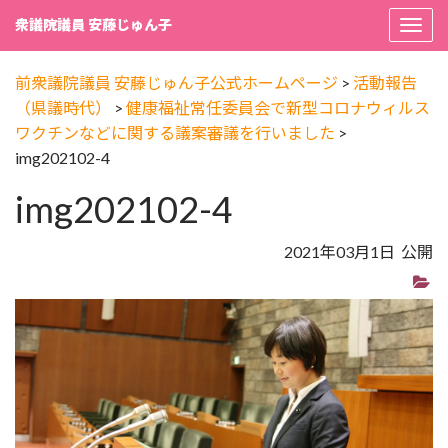
衆議院議員 安藤じゅん子
Togg
navi
前衆議院議員 安藤じゅん子公式ホームページ
>
活動報告
（県議時代）
>
健康福祉常任委員会で新型コロナウィルス
ワクチンなどに関する議案審議を行いました
>
img202102-4
img202102-4
2021年03月1日 公開