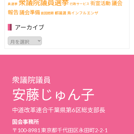
衆議院議員選挙
議会
街宣活動
員選挙
行政サービス
報告
議会準備
都議選
鳥インフルエンザ
貧困問題
アーカイブ
ア
ー
カ
イ
ブ
衆議院議員
安藤じゅん子
中道改革連合千葉県第6区総支部長
国会事務所
〒100-8981 東京都千代田区永田町2-2-1