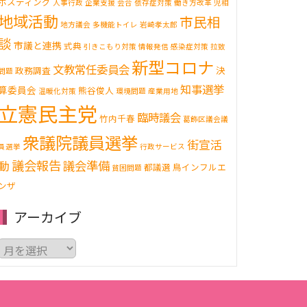
ポスティング
人事行政
企業支援
会合
依存症対策
働き方改革
児相
地域活動
市民相
地方議会
多機能トイレ
岩崎孝太郎
談
市議と連携
式典
引きこもり対策
情報発信
感染症対策
拉致
新型コロナ
文教常任委員会
決
政務調査
問題
知事選挙
算委員会
熊谷俊人
温暖化対策
環境問題
産業用地
立憲民主党
臨時議会
竹内千春
葛飾区議会議
衆議院議員選挙
街宣活
員選挙
行政サービス
議会報告
動
議会準備
都議選
鳥インフルエ
貧困問題
ンザ
アーカイブ
ア
ー
カ
イ
ブ