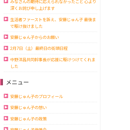
みなさんの期待に応えられなかったこと 心より
深くお詫び申し上げます
生活者ファーストを訴え、安藤じゅん子 最後ま
で駆け抜けました
安藤じゅん子からのお願い
2月7日（土）最終日の街頭日程
中野洋昌共同幹事長が応援に駆けつけてくれま
した
メニュー
安藤じゅん子のプロフィール
安藤じゅん子の想い
安藤じゅん子の政策
安藤じゅん子後援会