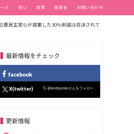
ィール
想い
政策
後援会
お問い合わせ
 立憲民主党らが提案した30％削減は否決されて
最新情報をチェック
facebook
X(twitter)
更新情報