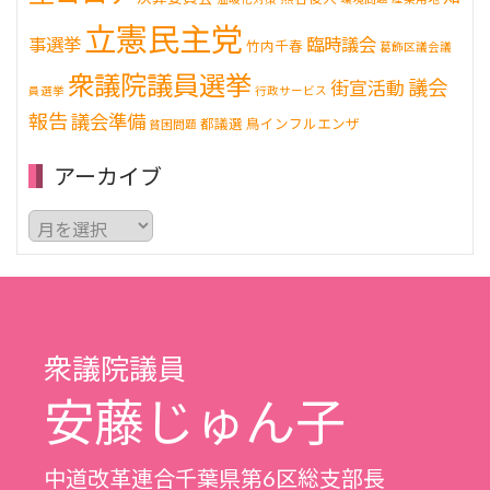
立憲民主党
事選挙
臨時議会
竹内千春
葛飾区議会議
衆議院議員選挙
議会
街宣活動
員選挙
行政サービス
報告
議会準備
都議選
鳥インフルエンザ
貧困問題
アーカイブ
ア
ー
カ
イ
ブ
衆議院議員
安藤じゅん子
中道改革連合千葉県第6区総支部長