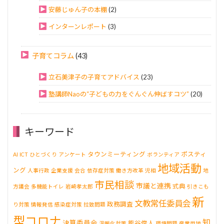
安藤じゅん子の本棚
(2)
インターンレポート
(3)
子育てコラム
(43)
立石美津子の子育てアドバイス
(23)
塾講師Naoの“子どもの力をぐんぐん伸ばすコツ”
(20)
キーワード
タウンミーティング
ポスティ
AI
ICT
ひとづくり
アンケート
ボランティア
地域活動
ング
人事行政
企業支援
会合
依存症対策
働き方改革
児相
地
市民相談
市議と連携
式典
方議会
多機能トイレ
岩崎孝太郎
引きこも
新
文教常任委員会
政務調査
り対策
情報発信
感染症対策
拉致問題
型コロナ
知
決算委員会
熊谷俊人
温暖化対策
環境問題
産業用地