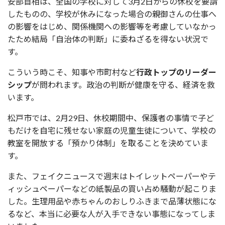
安部首相は、全国の学校に対して3月2日からの休校を要請
したものの、学校が休みになった場合の親御さんの仕事へ
の影響をはじめ、関係機関への影響等を考慮していなかっ
たため結局「自治体の判断」に委ねざるを得ない状況で
す。
こういう時こそ、知事や市町村など
行政トップのリーダー
シップ
が問われます。政治の判断が健康を守る、経済を救
います。
松戸市では、2月29日、休校期間中、保護者の事情で子ど
もだけを自宅に残せない家庭の児童生徒について、学校の
教室を開放する「預かり体制」を取ることを決めていま
す。
また、フェイクニュースで週末はトイレットペーパーやテ
ィッシュペーパーなどの紙製品の買い占め騒動が起こりま
した。生理用品や赤ちゃんのおしりふきまで品薄状態にな
るなど、本当に必要な人が入手できない事態になってしま