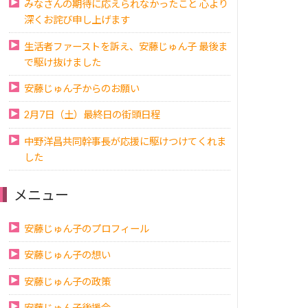
みなさんの期待に応えられなかったこと 心より
深くお詫び申し上げます
生活者ファーストを訴え、安藤じゅん子 最後ま
で駆け抜けました
安藤じゅん子からのお願い
2月7日（土）最終日の街頭日程
中野洋昌共同幹事長が応援に駆けつけてくれま
した
メニュー
安藤じゅん子のプロフィール
安藤じゅん子の想い
安藤じゅん子の政策
安藤じゅん子後援会