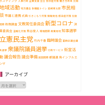
ポスティング
人事行政
企業支援
会合
依存症対策
働き方改革
児相
地域活動
市民相
地方議会
多機能トイレ
岩崎孝太郎
談
市議と連携
式典
引きこもり対策
情報発信
感染症対策
拉致
新型コロナ
文教常任委員会
決
政務調査
問題
知事選挙
算委員会
熊谷俊人
温暖化対策
環境問題
産業用地
立憲民主党
臨時議会
竹内千春
葛飾区議会議
衆議院議員選挙
街宣活
員選挙
行政サービス
議会報告
動
議会準備
都議選
鳥インフルエ
貧困問題
ンザ
アーカイブ
ア
ー
カ
イ
ブ