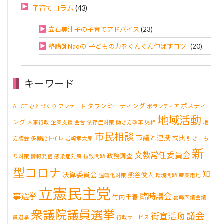
子育てコラム
(43)
立石美津子の子育てアドバイス
(23)
塾講師Naoの“子どもの力をぐんぐん伸ばすコツ”
(20)
キーワード
タウンミーティング
ポスティ
AI
ICT
ひとづくり
アンケート
ボランティア
地域活動
ング
人事行政
企業支援
会合
依存症対策
働き方改革
児相
地
市民相談
市議と連携
式典
方議会
多機能トイレ
岩崎孝太郎
引きこも
新
文教常任委員会
政務調査
り対策
情報発信
感染症対策
拉致問題
型コロナ
知
決算委員会
熊谷俊人
温暖化対策
環境問題
産業用地
立憲民主党
事選挙
臨時議会
竹内千春
葛飾区議会議
衆議院議員選挙
議会
街宣活動
員選挙
行政サービス