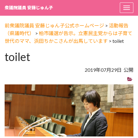
衆議院議員 安藤じゅん子
Togg
navi
前衆議院議員 安藤じゅん子公式ホームページ
>
活動報告
（県議時代）
>
柏市議選が告示。立憲民主党からは子育て
世代のママ、浜田ちかこさんが出馬しています
>
toilet
toilet
2019年07月29日 公開