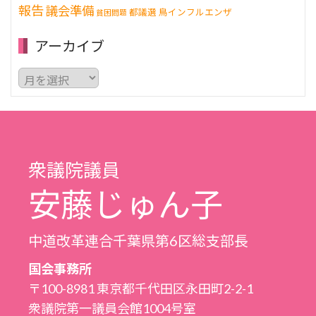
報告
議会準備
都議選
鳥インフルエンザ
貧困問題
アーカイブ
ア
ー
カ
イ
ブ
衆議院議員
安藤じゅん子
中道改革連合千葉県第6区総支部長
国会事務所
〒100-8981 東京都千代田区永田町2-2-1
衆議院第一議員会館1004号室