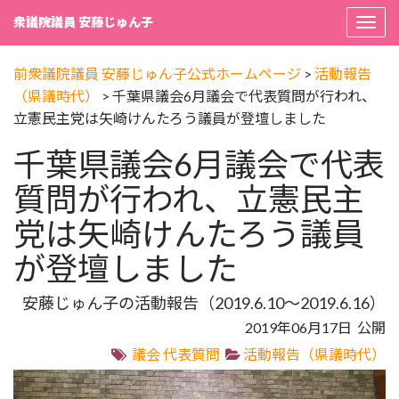
衆議院議員 安藤じゅん子
Togg
navi
前衆議院議員 安藤じゅん子公式ホームページ
>
活動報告
（県議時代）
>
千葉県議会6月議会で代表質問が行われ、
立憲民主党は矢崎けんたろう議員が登壇しました
千葉県議会6月議会で代表
質問が行われ、立憲民主
党は矢崎けんたろう議員
が登壇しました
安藤じゅん子の活動報告（2019.6.10～2019.6.16）
2019年06月17日 公開
議会
代表質問
活動報告（県議時代）