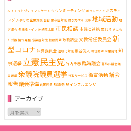
タウンミーティング
ポスティ
AI
ICT
ひとづくり
アンケート
ボランティア
地域活動
ング
人事行政
企業支援
会合
依存症対策
働き方改革
児相
地
市民相談
市議と連携
式典
方議会
多機能トイレ
岩崎孝太郎
引きこも
新
文教常任委員会
政務調査
り対策
情報発信
感染症対策
拉致問題
型コロナ
知
決算委員会
熊谷俊人
温暖化対策
環境問題
産業用地
立憲民主党
事選挙
臨時議会
竹内千春
葛飾区議会議
衆議院議員選挙
議会
街宣活動
員選挙
行政サービス
報告
議会準備
都議選
鳥インフルエンザ
貧困問題
アーカイブ
ア
ー
カ
イ