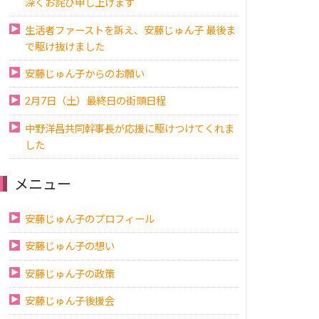
深くお詫び申し上げます
生活者ファーストを訴え、安藤じゅん子 最後ま
で駆け抜けました
安藤じゅん子からのお願い
2月7日（土）最終日の街頭日程
中野洋昌共同幹事長が応援に駆けつけてくれま
した
メニュー
安藤じゅん子のプロフィール
安藤じゅん子の想い
安藤じゅん子の政策
安藤じゅん子後援会