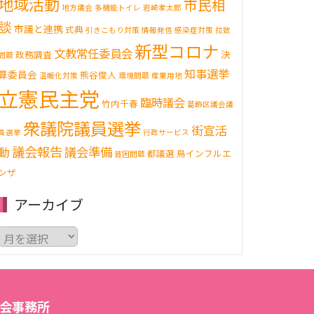
地域活動
市民相
地方議会
多機能トイレ
岩崎孝太郎
談
市議と連携
式典
引きこもり対策
情報発信
感染症対策
拉致
新型コロナ
文教常任委員会
決
政務調査
問題
知事選挙
算委員会
熊谷俊人
温暖化対策
環境問題
産業用地
立憲民主党
臨時議会
竹内千春
葛飾区議会議
衆議院議員選挙
街宣活
員選挙
行政サービス
議会報告
動
議会準備
都議選
鳥インフルエ
貧困問題
ンザ
アーカイブ
ア
ー
カ
イ
ブ
会事務所