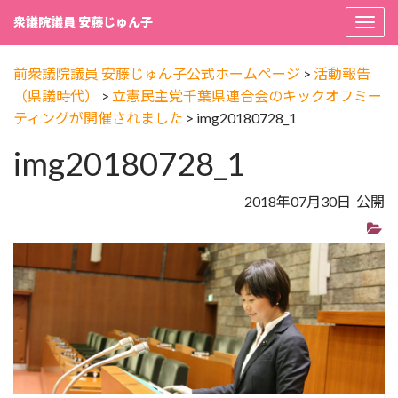
衆議院議員 安藤じゅん子
Togg
navi
前衆議院議員 安藤じゅん子公式ホームページ
>
活動報告
（県議時代）
>
立憲民主党千葉県連合会のキックオフミー
ティングが開催されました
>
img20180728_1
img20180728_1
2018年07月30日 公開