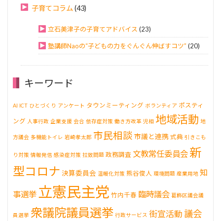
子育てコラム
(43)
立石美津子の子育てアドバイス
(23)
塾講師Naoの“子どもの力をぐんぐん伸ばすコツ”
(20)
キーワード
タウンミーティング
ポスティ
AI
ICT
ひとづくり
アンケート
ボランティア
地域活動
ング
人事行政
企業支援
会合
依存症対策
働き方改革
児相
地
市民相談
市議と連携
式典
方議会
多機能トイレ
岩崎孝太郎
引きこも
新
文教常任委員会
政務調査
り対策
情報発信
感染症対策
拉致問題
型コロナ
知
決算委員会
熊谷俊人
温暖化対策
環境問題
産業用地
立憲民主党
事選挙
臨時議会
竹内千春
葛飾区議会議
衆議院議員選挙
議会
街宣活動
員選挙
行政サービス