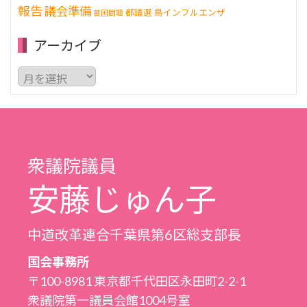
報告
議会準備
都議選
鳥インフルエンザ
貧困問題
アーカイブ
ア
ー
カ
イ
ブ
衆議院議員
安藤じゅん子
中道改革連合千葉県第6区総支部長
国会事務所
〒100-8981 東京都千代田区永田町2-2-1
衆議院第一議員会館1004号室