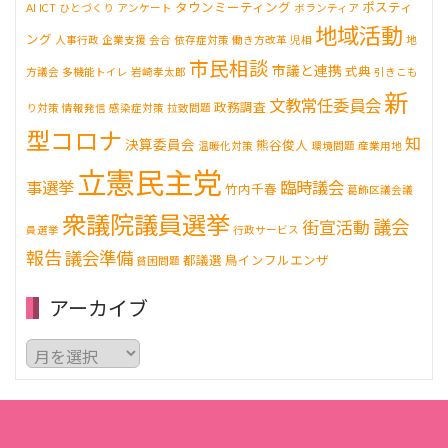
タウンミーティング
ポスティ
AI
ICT
ひとづくり
アンケート
ボランティア
地域活動
ング
人事行政
企業支援
会合
依存症対策
働き方改革
児相
地
市民相談
市議と連携
式典
方議会
多機能トイレ
岩崎孝太郎
引きこも
新
文教常任委員会
政務調査
り対策
情報発信
感染症対策
拉致問題
型コロナ
知
決算委員会
熊谷俊人
温暖化対策
環境問題
産業用地
立憲民主党
事選挙
臨時議会
竹内千春
葛飾区議会議
衆議院議員選挙
議会
街宣活動
員選挙
行政サービス
報告
議会準備
都議選
鳥インフルエンザ
貧困問題
アーカイブ
ア
ー
カ
イ
ブ