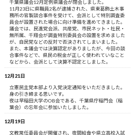
千葉県議会12月定例県議会が閉会しました。
11月23日に県職員2名が逮捕された、県東葛飾土木事
務所の官製談合事件を受けて、会派として特別調査委
員会が設置された場合に向け準備を進めてきました。
議会では、民進党会派、共産党、市民ネット・社民・
無所属、千翔会が調査特別委員会の設置を求めました
が、自民党などの反対で否決されてしまいました。
また、本議会では決算認定がありましたが、今回の談
合事件などで、県民の税金が正しく使われていなこと
などから、会派として決算不認定としました。
12月21日
立憲民主党本部より入党決定通知をいただきました。
身の引き締まる思いです。
夜は早稲田大学のOB会である、千葉県庁稲門会（稲
葉会）の忘年会に参加いたしました。
12月19日
文教常任委員会が開催され、夜間給食や県立高校入試