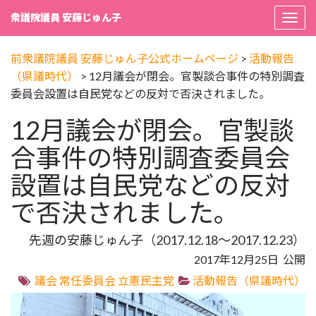
衆議院議員 安藤じゅん子
Togg
navi
前衆議院議員 安藤じゅん子公式ホームページ
>
活動報告
（県議時代）
>
12月議会が閉会。官製談合事件の特別調査
委員会設置は自民党などの反対で否決されました。
12月議会が閉会。官製談
合事件の特別調査委員会
設置は自民党などの反対
で否決されました。
先週の安藤じゅん子（2017.12.18～2017.12.23）
2017年12月25日 公開
議会
常任委員会
立憲民主党
活動報告（県議時代）