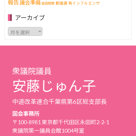
報告
議会準備
都議選
鳥インフルエンザ
貧困問題
アーカイブ
ア
ー
カ
イ
ブ
衆議院議員
安藤じゅん子
中道改革連合千葉県第6区総支部長
国会事務所
〒100-8981 東京都千代田区永田町2-2-1
衆議院第一議員会館1004号室