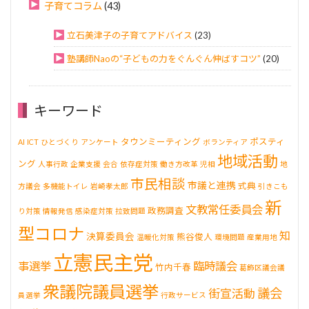
子育てコラム
(43)
立石美津子の子育てアドバイス
(23)
塾講師Naoの“子どもの力をぐんぐん伸ばすコツ”
(20)
キーワード
タウンミーティング
ポスティ
AI
ICT
ひとづくり
アンケート
ボランティア
地域活動
ング
人事行政
企業支援
会合
依存症対策
働き方改革
児相
地
市民相談
市議と連携
式典
方議会
多機能トイレ
岩崎孝太郎
引きこも
新
文教常任委員会
政務調査
り対策
情報発信
感染症対策
拉致問題
型コロナ
知
決算委員会
熊谷俊人
温暖化対策
環境問題
産業用地
立憲民主党
事選挙
臨時議会
竹内千春
葛飾区議会議
衆議院議員選挙
議会
街宣活動
員選挙
行政サービス