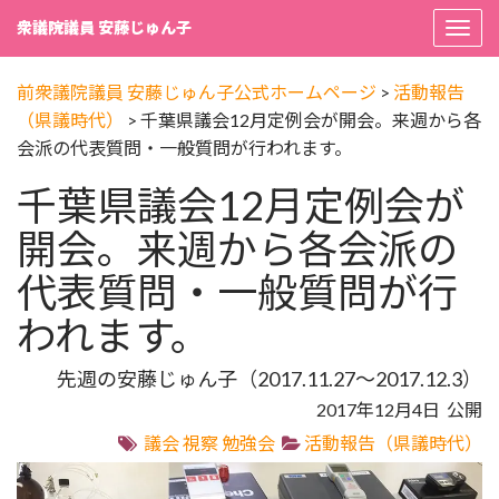
衆議院議員 安藤じゅん子
Togg
navi
前衆議院議員 安藤じゅん子公式ホームページ
>
活動報告
（県議時代）
>
千葉県議会12月定例会が開会。来週から各
会派の代表質問・一般質問が行われます。
千葉県議会12月定例会が
開会。来週から各会派の
代表質問・一般質問が行
われます。
先週の安藤じゅん子（2017.11.27～2017.12.3）
2017年12月4日 公開
議会
視察
勉強会
活動報告（県議時代）