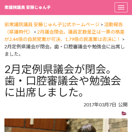
衆議院議員 安藤じゅん子
Togg
navi
前衆議院議員 安藤じゅん子公式ホームページ
>
活動報告
（県議時代）
>
2月議会閉会。議員定数是正は一票の格差
が2.44倍の自民党案が可決、1.79倍の民進案は否決に！
>
2月定例県議会が閉会。歯・口腔審議会や勉強会に出席し
ました。
2月定例県議会が閉会。
歯・口腔審議会や勉強会
に出席しました。
2017年03月7日 公開